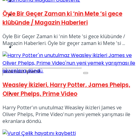
Kadınca
Öyle Bir Geçer Zaman ki ‘nin Mete ‘si gece
Podcast
klübünde / Magazin Haberleri
Öyle Bir Geçer Zaman ki 'nin Mete 'si gece klübünde /
Magazin Haberleri. Öyle bir geçer zaman ki Mete 'si ...
Dünya
Weasley İkizleri, Harry Potter, James Phelps,
Oliver Phelps, Prime Video
Türkiye
No Result
Harry Potter'ın unutulmaz Weasley ikizleri James ve
Oliver Phelps, Prime Video'nun yeni yemek yarışması ile
ekranlara döndü.
View All Result