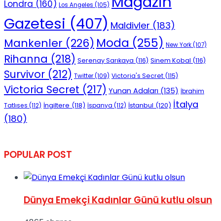
Magazin
Londra
(160)
Los Angeles
(105)
Gazetesi
(407)
Maldivler
(183)
Moda
(255)
Mankenler
(226)
New York
(107)
Rihanna
(218)
Serenay Sarıkaya
(116)
Sinem Kobal
(116)
Survivor
(212)
Victoria's Secret
(115)
Twitter
(109)
Victoria Secret
(217)
Yunan Adaları
(135)
İbrahim
İtalya
İngiltere
(118)
İstanbul
(120)
Tatlıses
(112)
İspanya
(112)
(180)
POPULAR POST
Dünya Emekçi Kadınlar Günü kutlu olsun