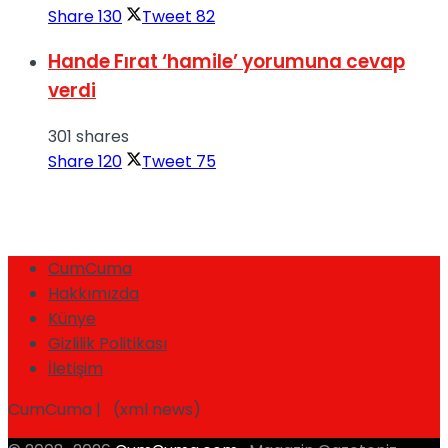
Share
130
Tweet
82
Hande Fırat ‘hamile’ yorumuna cevap
verdi
301 shares
Share
120
Tweet
75
CumCuma
Hakkımızda
Künye
Gizlilik Politikası
İletişim
CumCuma | (xml news)