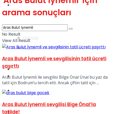
'Aras Bulut İynemli' için
Gündem
arama sonuçları
Yaşam
No Result
Videolar
View All Result
Sağlık
Aras Bulut İynemli ve sevgilisinin tatil ücreti
şaşırttı
TV
Gündem
Aras Bulut İynemli ile sevgilisi Bilge Önal Ünal bu yaz da
tatil için Bodrum’u tercih etti. Ancak çiftin tatil için ...
Kadınca
Aras Bulut İynemli sevgilisi Bige Önal’la
tatilde!
Dünya