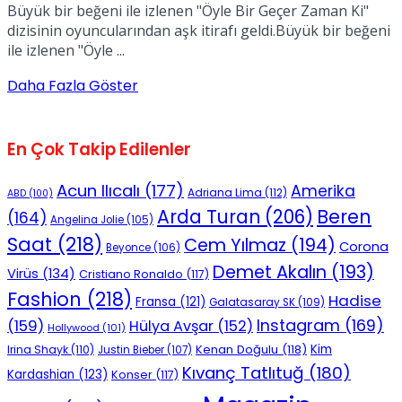
Büyük bir beğeni ile izlenen "Öyle Bir Geçer Zaman Ki"
dizisinin oyuncularından aşk itirafı geldi.Büyük bir beğeni
ile izlenen "Öyle ...
Daha Fazla Göster
En Çok Takip Edilenler
Acun Ilıcalı
(177)
Amerika
Adriana Lima
(112)
ABD
(100)
Beren
Arda Turan
(206)
(164)
Angelina Jolie
(105)
Saat
(218)
Cem Yılmaz
(194)
Corona
Beyonce
(106)
Demet Akalın
(193)
Virüs
(134)
Cristiano Ronaldo
(117)
Fashion
(218)
Hadise
Fransa
(121)
Galatasaray SK
(109)
Instagram
(169)
(159)
Hülya Avşar
(152)
Hollywood
(101)
Kenan Doğulu
(118)
Kim
Irina Shayk
(110)
Justin Bieber
(107)
Kıvanç Tatlıtuğ
(180)
Kardashian
(123)
Konser
(117)