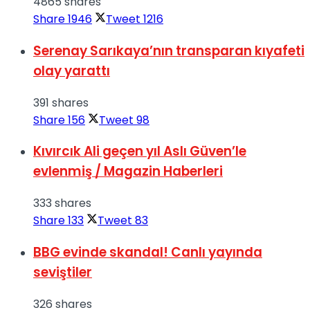
4865 shares
Share
1946
Tweet
1216
Serenay Sarıkaya’nın transparan kıyafeti
olay yarattı
391 shares
Share
156
Tweet
98
Kıvırcık Ali geçen yıl Aslı Güven’le
evlenmiş / Magazin Haberleri
333 shares
Share
133
Tweet
83
BBG evinde skandal! Canlı yayında
seviştiler
326 shares