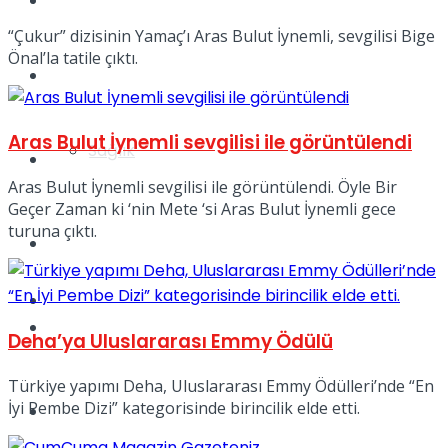
Yaşam
“Çukur” dizisinin Yamaç’ı Aras Bulut İynemli, sevgilisi Bige
Önal’la tatile çıktı.
Türkiye
Aras Bulut İynemli sevgilisi ile görüntülendi
Sağlık
Müzik
Aras Bulut İynemli sevgilisi ile görüntülendi. Öyle Bir
Geçer Zaman ki ‘nin Mete ‘si Aras Bulut İynemli gece
turuna çıktı.
Sinema
TV
Tatil
Deha’ya Uluslararası Emmy Ödülü
Türkiye yapımı Deha, Uluslararası Emmy Ödülleri’nde “En
İyi Pembe Dizi” kategorisinde birincilik elde etti.
Spor