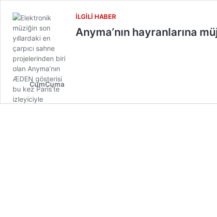
İLGILI HABER
Anyma’nın hayranlarına müj
CumCuma