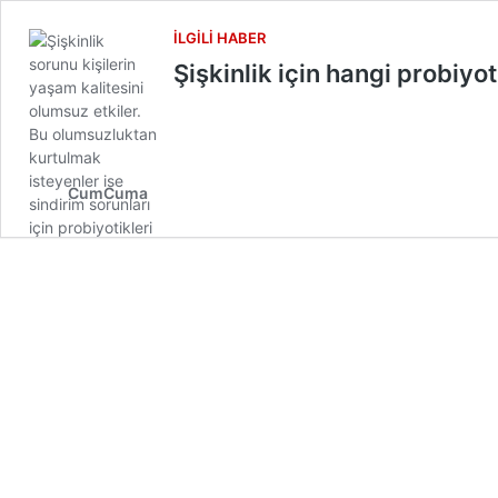
İLGILI HABER
Şişkinlik için hangi probiyoti
CumCuma