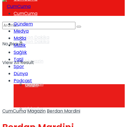
CumCuma
Gündem
Medya
Son Dakika
Moda
Son Dakika
No Result
Müzik
Sağlık
Tatil
Magazin
View All Result
Spor
Dünya
Podcast
Magazin
Galeri
Videolar
CumCuma
Magazin
Berdan Mardini
Galeri