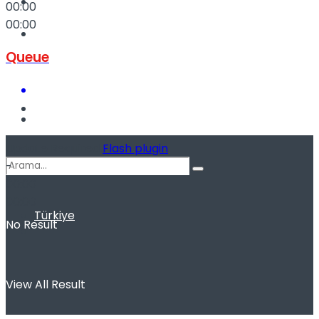
Kadınca
00:00
00:00
Podcast
Queue
Dünya
Update Required
Flash plugin
-
00:00
00:00
Türkiye
No Result
View All Result