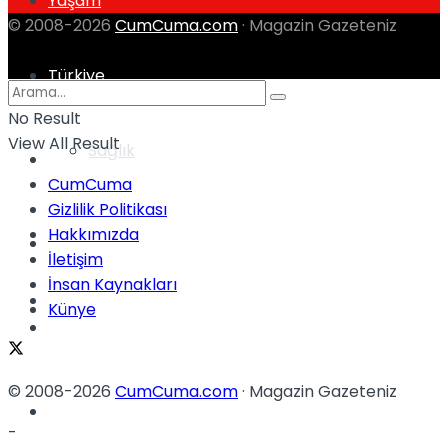
Yaşam
© 2008-2026
CumCuma.com
· Magazin Gazeteniz
Türkiye
No Result
View All Result
Sağlık
Müzik
CumCuma
Gizlilik Politikası
Hakkımızda
Sinema
İletişim
İnsan Kaynakları
TV
Künye
Tatil
© 2008-2026
CumCuma.com
· Magazin Gazeteniz
Spor
-