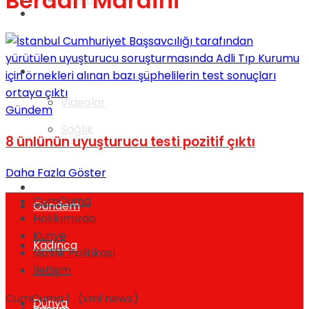
Berdan Mardini
Gündem
Yaşam
Videolar
Gündem
Sağlık
8 ünlünün uyuşturucu testi pozitif çıktı
Daha Fazla Göster
TV
CumCuma
Gündem
Hakkımızda
Künye
Kadınca
Gizlilik Politikası
İletişim
CumCuma | (xml news)
Dünya