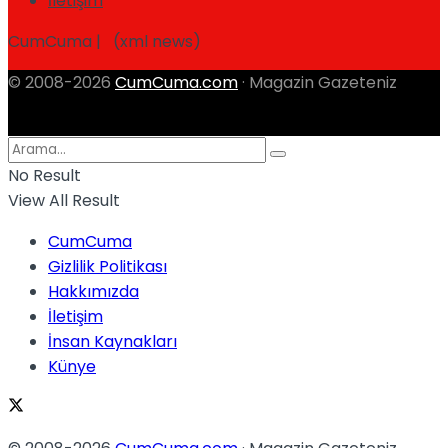
İletişim
CumCuma | (xml news)
© 2008-2026
CumCuma.com
· Magazin Gazeteniz
No Result
View All Result
CumCuma
Gizlilik Politikası
Hakkımızda
İletişim
İnsan Kaynakları
Künye