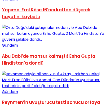
Yapımcı Erol Köse 16’ncı kattan düşerek
hayatını kaybetti
Gündem
Abu Dabi’de mahsur kalmıştı! Esha Gupta
Hindistan’a döndü
Gündem
Reynmen’in uyuşturucu testi sonucu ortaya