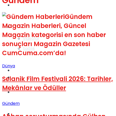
Gündem
Gündem
Gündem
Magazin Haberleri, Güncel
Yaşam
Magazin kategorisi en son haber
Videolar
sonuçları Magazin Gazetesi
Sağlık
CumCuma.com’da!
Dünya
TV
Gündem
Selanik Film Festivali 2026: Tarihler,
Mekânlar ve Ödüller
Kadınca
Gündem
Dünya