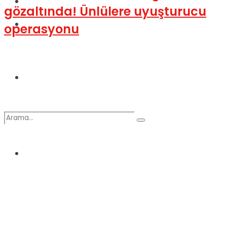
Kadınca
gözaltında! Ünlülere uyuşturucu
Podcast
operasyonu
Dünya
Türkiye
No Result
View All Result