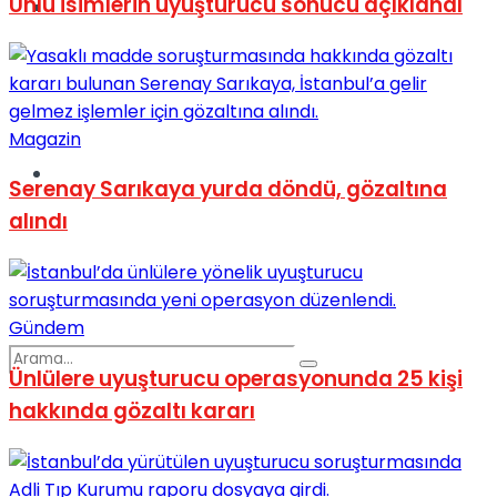
Ünlü isimlerin uyuşturucu sonucu açıklandı
Spor
Magazin
Podcast
Serenay Sarıkaya yurda döndü, gözaltına
alındı
Gündem
Ünlülere uyuşturucu operasyonunda 25 kişi
hakkında gözaltı kararı