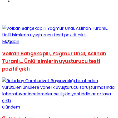
Müzik
Sinema
Magazin
Volkan Bahçekapılı, Yağmur Ünal, Aslıhan
Turanlı… Ünlü isimlerin uyuşturucu testi
pozitif çıktı
Tatil
Gündem