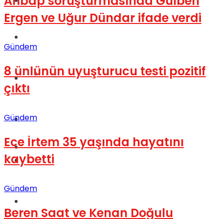
Ahbap soruşturmasında Gülben
Yaşam
Ergen ve Uğur Dündar ifade verdi
Türkiye
Gündem
8 ünlünün uyuşturucu testi pozitif
Sağlık
Müzik
çıktı
Gündem
Sinema
Ece İrtem 35 yaşında hayatını
TV
kaybetti
Tatil
Gündem
Spor
Beren Saat ve Kenan Doğulu