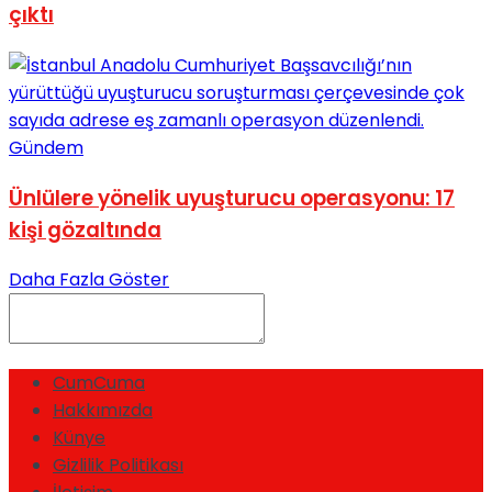
çıktı
Gündem
Ünlülere yönelik uyuşturucu operasyonu: 17
kişi gözaltında
Daha Fazla Göster
CumCuma
Hakkımızda
Künye
Gizlilik Politikası