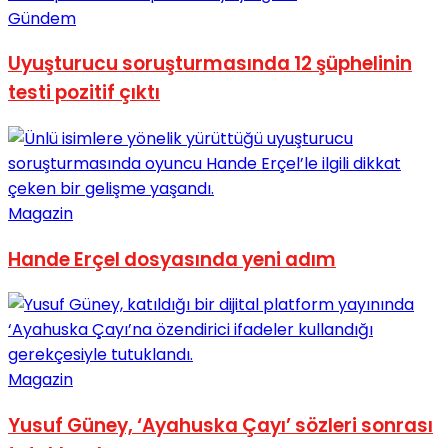
Gündem
No Result
Uyuşturucu soruşturmasında 12 şüphelinin
testi pozitif çıktı
View All Result
Magazin
Hande Erçel dosyasında yeni adım
Magazin
Yusuf Güney, ‘Ayahuska Çayı’ sözleri sonrası