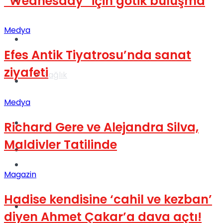
“Wednesday” için gotik buluşma
Yaşam
Medya
Türkiye
Efes Antik Tiyatrosu’nda sanat
ziyafeti
Sağlık
Müzik
Medya
Sinema
Richard Gere ve Alejandra Silva,
Maldivler Tatilinde
TV
Tatil
Magazin
Hadise kendisine ‘cahil ve kezban’
Spor
diyen Ahmet Çakar’a dava açtı!