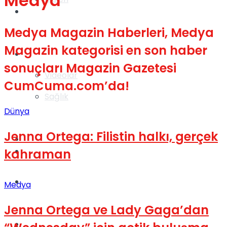
Medya
Gündem
Medya Magazin Haberleri, Medya
Magazin kategorisi en son haber
Yaşam
sonuçları Magazin Gazetesi
Videolar
CumCuma.com’da!
Sağlık
Dünya
Jenna Ortega: Filistin halkı, gerçek
TV
Gündem
kahraman
Kadınca
Medya
Jenna Ortega ve Lady Gaga’dan
Dünya