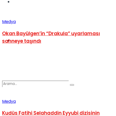
Spor
Medya
Okan Bayülgen’in “Drakula” uyarlaması
sahneye taşındı
Podcast
Medya
Kudüs Fatihi Selahaddin Eyyubi dizisinin