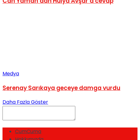
Can Yaman’dan Hülya Avşar’a cevap
Medya
Serenay Sarıkaya geceye damga vurdu
Daha Fazla Göster
CumCuma
Hakkımızda