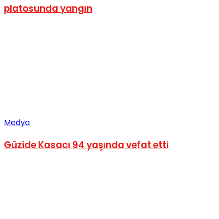
platosunda yangın
No Result
View All Result
Medya
Güzide Kasacı 94 yaşında vefat etti