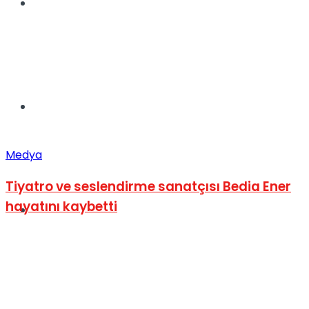
Müzik
Sinema
Medya
Tiyatro ve seslendirme sanatçısı Bedia Ener
hayatını kaybetti
Tatil