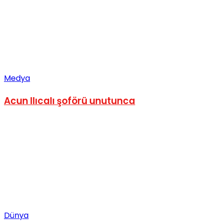
Medya
Acun Ilıcalı şoförü unutunca
Dünya