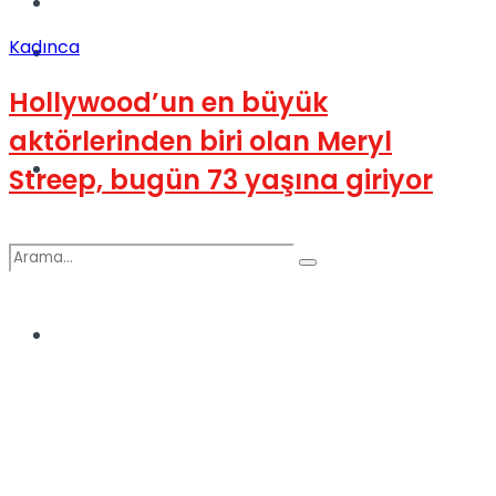
Kadınca
Kadınca
Podcast
Hollywood’un en büyük
aktörlerinden biri olan Meryl
Dünya
Streep, bugün 73 yaşına giriyor
Türkiye
No Result
View All Result