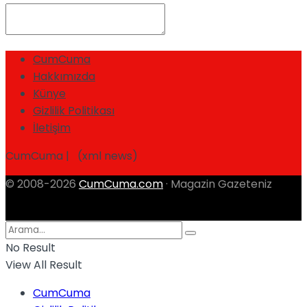
CumCuma
Hakkımızda
Künye
Gizlilik Politikası
İletişim
CumCuma | (xml news)
© 2008-2026
CumCuma.com
· Magazin Gazeteniz
No Result
View All Result
CumCuma