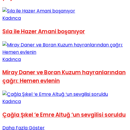
Kadınca
Sıla ile Hazer Amani boşanıyor
Kadınca
Miray Daner ve Boran Kuzum hayranlarından
çağrı: Hemen evlenin
Kadınca
Çağla Şıkel ‘e Emre Altuğ ‘un sevgilisi soruldu
Daha Fazla Göster