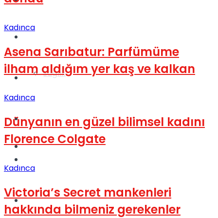
Yaşam
Kadınca
Türkiye
Asena Sarıbatur: Parfümüme
ilham aldığım yer kaş ve kalkan
Sağlık
Müzik
Kadınca
Sinema
Dünyanın en güzel bilimsel kadını
Florence Colgate
TV
Tatil
Kadınca
Victoria’s Secret mankenleri
Spor
hakkında bilmeniz gerekenler