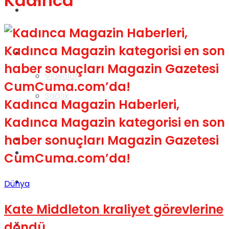
Kadınca
Gündem
Yaşam
Videolar
Sağlık
Kadınca Magazin Haberleri,
Kadınca Magazin kategorisi en son
haber sonuçları Magazin Gazetesi
TV
Gündem
CumCuma.com’da!
Kadınca
Dünya
Kate Middleton kraliyet görevlerine
döndü
Dünya