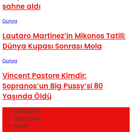
sahne aldı
Dünya
Lautaro Martinez’in Mikonos Tatili:
Dünya Kupası Sonrası Mola
Dünya
Vincent Pastore Kimdir:
Sopranos’un Big Pussy’si 80
Yaşında Öldü
CumCuma
Hakkımızda
Künye