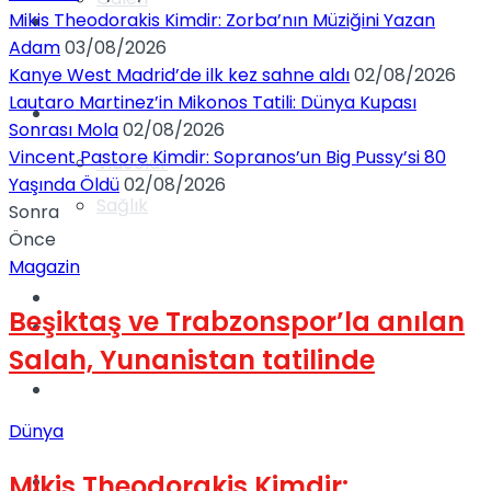
Mikis Theodorakis Kimdir: Zorba’nın Müziğini Yazan
Gündem
Adam
03/08/2026
Kanye West Madrid’de ilk kez sahne aldı
02/08/2026
Lautaro Martinez’in Mikonos Tatili: Dünya Kupası
Yaşam
Sonrası Mola
02/08/2026
Vincent Pastore Kimdir: Sopranos’un Big Pussy’si 80
Videolar
Yaşında Öldü
02/08/2026
Sağlık
Sonra
Önce
Magazin
TV
Beşiktaş ve Trabzonspor’la anılan
Gündem
Salah, Yunanistan tatilinde
Kadınca
Dünya
Mikis Theodorakis Kimdir:
Dünya