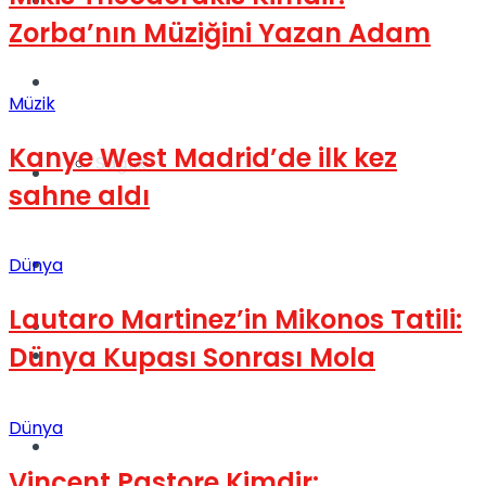
Yaşam
Zorba’nın Müziğini Yazan Adam
Türkiye
Müzik
Kanye West Madrid’de ilk kez
Sağlık
Müzik
sahne aldı
Sinema
Dünya
Lautaro Martinez’in Mikonos Tatili:
TV
Dünya Kupası Sonrası Mola
Tatil
Dünya
Spor
Vincent Pastore Kimdir: