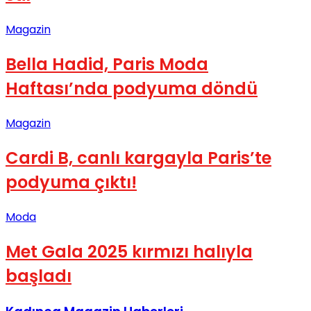
No Result
Magazin
Bella Hadid, Paris Moda
Haftası’nda podyuma döndü
View All Result
Magazin
Cardi B, canlı kargayla Paris’te
podyuma çıktı!
Moda
Met Gala 2025 kırmızı halıyla
başladı