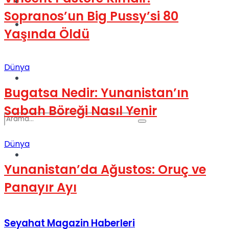
Kadınca
Sopranos’un Big Pussy’si 80
Podcast
Yaşında Öldü
Dünya
Dünya
Bugatsa Nedir: Yunanistan’ın
Sabah Böreği Nasıl Yenir
Dünya
Türkiye
No Result
Yunanistan’da Ağustos: Oruç ve
Panayır Ayı
View All Result
Seyahat Magazin Haberleri