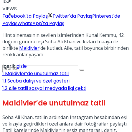
Kadınca
163
VIEWS
Podcast
Facebook'ta Paylaş
Twitter'da Paylaş
Pinterest'de
Paylaş
WhatsApp'ta Paylaş
Hint sinemasının sevilen isimlerinden Kunal Kemmu, 42.
doğum gününü eşi Soha Ali Khan ve kızları Inaaya ile
Dünya
birlikte
Maldivler
’de kutladı. Aile, tatil boyunca birbirinden
renkli anlar yaşadı.
İçerik
gizle
1
Maldivler’de unutulmaz tatil
1.1
Scuba dalışı ve özel gösteri
1.2
Aile tatili sosyal medyada ilgi çekti
Türkiye
No Result
Maldivler’de unutulmaz tatil
Soha Ali Khan, tatilin ardından Instagram hesabından eşi
View All Result
ve kızıyla geçirdikleri özel anlara dair fotoğraflar paylaştı.
Tatil karelerinde Maldivler’in eşsiz manzarası, deniz,