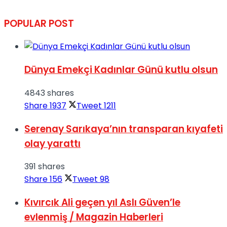
POPULAR POST
Dünya Emekçi Kadınlar Günü kutlu olsun
4843 shares
Share
1937
Tweet
1211
Serenay Sarıkaya’nın transparan kıyafeti
olay yarattı
391 shares
Share
156
Tweet
98
Kıvırcık Ali geçen yıl Aslı Güven’le
evlenmiş / Magazin Haberleri