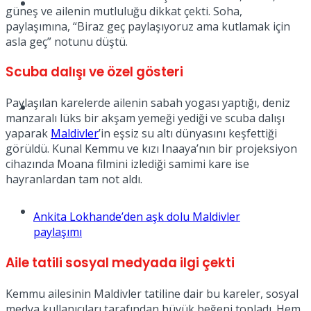
Müzik
güneş ve ailenin mutluluğu dikkat çekti. Soha,
paylaşımına, “Biraz geç paylaşıyoruz ama kutlamak için
asla geç” notunu düştü.
Scuba dalışı ve özel gösteri
Paylaşılan karelerde ailenin sabah yogası yaptığı, deniz
Sinema
manzaralı lüks bir akşam yemeği yediği ve scuba dalışı
yaparak
Maldivler
’in eşsiz su altı dünyasını keşfettiği
görüldü. Kunal Kemmu ve kızı Inaaya’nın bir projeksiyon
cihazında Moana filmini izlediği samimi kare ise
hayranlardan tam not aldı.
Tatil
Ankita Lokhande’den aşk dolu Maldivler
paylaşımı
Aile tatili sosyal medyada ilgi çekti
Kemmu ailesinin Maldivler tatiline dair bu kareler, sosyal
medya kullanıcıları tarafından büyük beğeni topladı. Hem