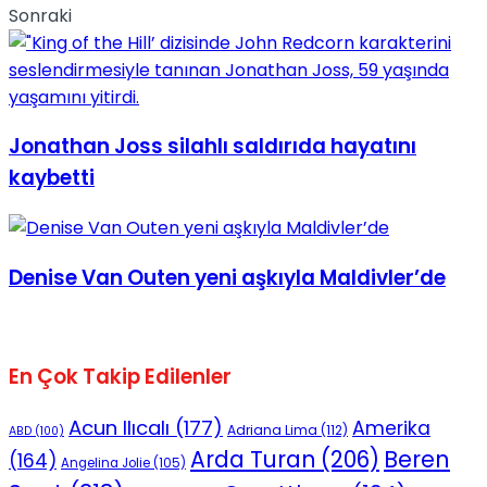
Sonraki
Jonathan Joss silahlı saldırıda hayatını
kaybetti
Denise Van Outen yeni aşkıyla Maldivler’de
En Çok Takip Edilenler
Acun Ilıcalı
(177)
Amerika
Adriana Lima
(112)
ABD
(100)
Beren
Arda Turan
(206)
(164)
Angelina Jolie
(105)