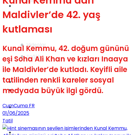
Kunal Kemmu’dan
Gündem
Maldivler’de 42. yaş
kutlaması
Yaşam
Videolar
Kunal Kemmu, 42. doğum gününü
Sağlık
eşi Soha Ali Khan ve kızları Inaaya
ile Maldivler’de kutladı. Keyifli aile
tatilinden renkli kareler sosyal
TV
medyada büyük ilgi gördü.
Gündem
CumCuma FR
Kadınca
01/06/2025
Tatil
Dünya