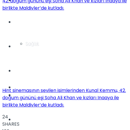
Yaşam
Türkiye
Sağlık
Müzik
Sinema
TV
Hint sinemasının sevilen isimlerinden Kunal Kemmu, 42.
Tatil
doğum gününü eşi Soha Ali Khan ve kızları Inaaya ile
birlikte Maldivler’de kutladı.
24
Spor
SHARES