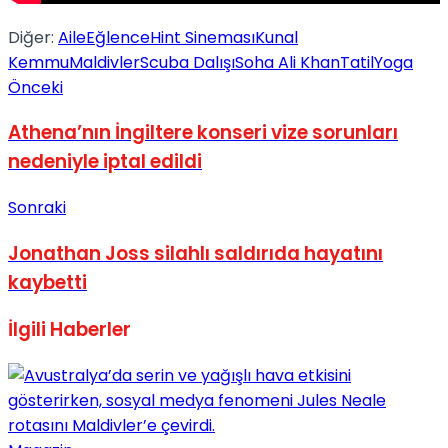
No Result
Diğer:
Aile
Eğlence
Hint Sineması
Kunal
Kemmu
Maldivler
Scuba Dalışı
Soha Ali Khan
Tatil
Yoga
Önceki
Athena’nın İngiltere konseri vize sorunları
nedeniyle iptal edildi
View All Result
Sonraki
Jonathan Joss silahlı saldırıda hayatını
kaybetti
İlgili
Haberler