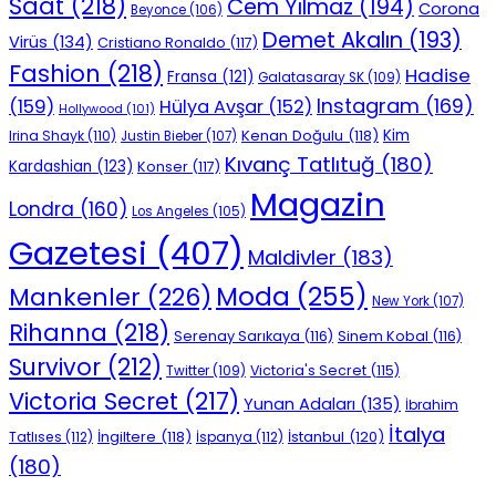
Saat
(218)
Cem Yılmaz
(194)
Corona
Beyonce
(106)
Demet Akalın
(193)
Virüs
(134)
Cristiano Ronaldo
(117)
Fashion
(218)
Hadise
Fransa
(121)
Galatasaray SK
(109)
Instagram
(169)
(159)
Hülya Avşar
(152)
Hollywood
(101)
Kenan Doğulu
(118)
Kim
Irina Shayk
(110)
Justin Bieber
(107)
Kıvanç Tatlıtuğ
(180)
Kardashian
(123)
Konser
(117)
Magazin
Londra
(160)
Los Angeles
(105)
Gazetesi
(407)
Maldivler
(183)
Moda
(255)
Mankenler
(226)
New York
(107)
Rihanna
(218)
Serenay Sarıkaya
(116)
Sinem Kobal
(116)
Survivor
(212)
Victoria's Secret
(115)
Twitter
(109)
Victoria Secret
(217)
Yunan Adaları
(135)
İbrahim
İtalya
İngiltere
(118)
İstanbul
(120)
Tatlıses
(112)
İspanya
(112)
(180)