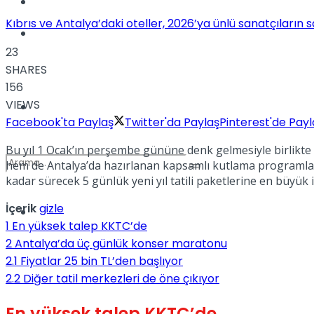
Kadınca
Kıbrıs ve Antalya’daki oteller, 2026’ya ünlü sanatçıların
Podcast
23
SHARES
156
VIEWS
Dünya
Facebook'ta Paylaş
Twitter'da Paylaş
Pinterest'de Payl
Bu yıl 1 Ocak’ın perşembe gününe denk gelmesiyle birlikte ot
hem de Antalya’da hazırlanan kapsamlı kutlama programlar
kadar sürecek 5 günlük yeni yıl tatili paketlerine en büyük i
İçerik
gizle
Türkiye
No Result
1
En yüksek talep KKTC’de
2
Antalya’da üç günlük konser maratonu
2.1
Fiyatlar 25 bin TL’den başlıyor
2.2
Diğer tatil merkezleri de öne çıkıyor
View All Result
En yüksek talep KKTC’de