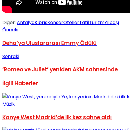
No Result
Diğer:
Antalya
Kıbrıs
Konser
Oteller
Tatil
Turizm
Yılbaşı
Önceki
Deha’ya Uluslararası Emmy Ödülü
View All Result
Sonraki
‘Romeo ve Juliet’ yeniden AKM sahnesinde
İlgili
Haberler
Müzik
Kanye West Madrid’de ilk kez sahne aldı