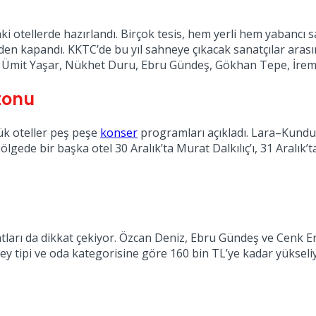
ki otellerde hazırlandı. Birçok tesis, hem yerli hem yabancı 
den kapandı. KKTC’de bu yıl sahneye çıkacak sanatçılar aras
 Ümit Yaşar, Nükhet Duru, Ebru Gündeş, Gökhan Tepe, İrem De
tonu
ük oteller peş peşe
konser
programları açıkladı. Lara–Kundu 
ede bir başka otel 30 Aralık’ta Murat Dalkılıç’ı, 31 Aralık’t
iyatları da dikkat çekiyor. Özcan Deniz, Ebru Gündeş ve Cenk 
üzey tipi ve oda kategorisine göre 160 bin TL’ye kadar yüksel