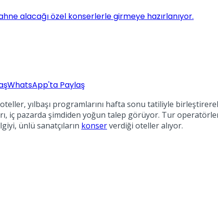
 sahne alacağı özel konserlerle girmeye hazırlanıyor.
aş
WhatsApp'ta Paylaş
eller, yılbaşı programlarını hafta sonu tatiliyle birleştirer
ı, iç pazarda şimdiden yoğun talep görüyor. Tur operatörle
lgiyi, ünlü sanatçıların
konser
verdiği oteller alıyor.