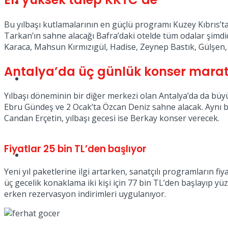
Müzik
Bu yılbaşı kutlamalarının en güçlü programı Kuzey Kıbrıs’ta
Tarkan’ın sahne alacağı Bafra’daki otelde tüm odalar şimdi
Karaca, Mahsun Kırmızıgül, Hadise, Zeynep Bastık, Gülşen,
Antalya’da üç günlük konser mara
Sinema
Yılbaşı döneminin bir diğer merkezi olan Antalya’da da büy
Ebru Gündeş ve 2 Ocak’ta Özcan Deniz sahne alacak. Aynı bölg
Candan Erçetin, yılbaşı gecesi ise Berkay konser verecek.
Fiyatlar 25 bin TL’den başlıyor
Tatil
Yeni yıl paketlerine ilgi artarken, sanatçılı programların f
üç gecelik konaklama iki kişi için 77 bin TL’den başlayıp y
erken rezervasyon indirimleri uygulanıyor.