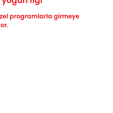
 yoğun ilgi
 özel programlarla girmeye
or.