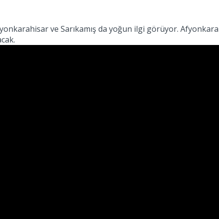
 Afyonkarahisar ve Sarıkamış da yoğun ilgi görüyor. Afyonka
acak.