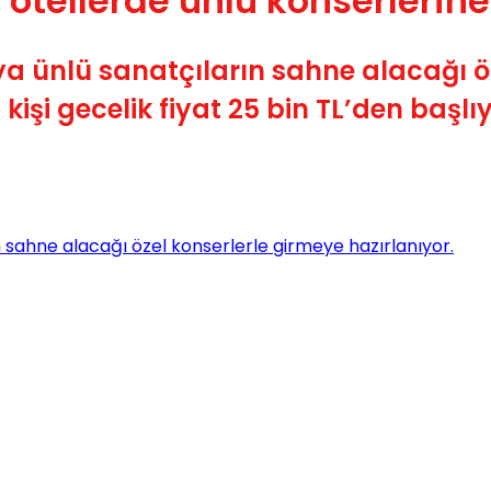
a otellerde ünlü konserlerine
6’ya ünlü sanatçıların sahne alacağı
 kişi gecelik fiyat 25 bin TL’den başlıy