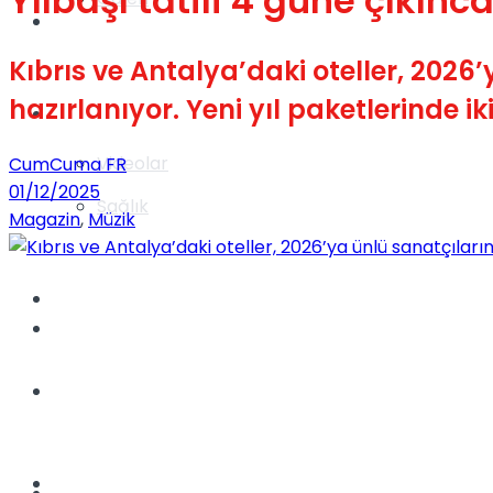
Yılbaşı tatili 4 güne çıkınc
Gündem
Kıbrıs ve Antalya’daki oteller, 202
hazırlanıyor. Yeni yıl paketlerinde iki
Yaşam
Videolar
CumCuma FR
01/12/2025
Sağlık
Magazin
,
Müzik
TV
Gündem
Kadınca
Dünya