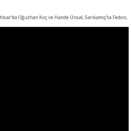
rahisar’da Oğuzhan Koç ve Hande Ünsal, Sarıkamış’ta Fedon,