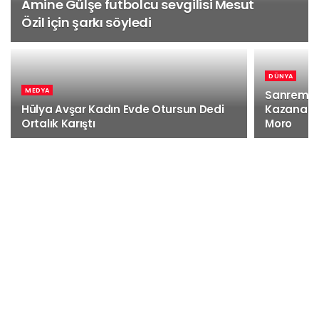
Amine Gülşe futbolcu sevgilisi Mesut
Özil için şarkı söyledi
DÜNYA
MEDYA
Sanremo M
Hülya Avşar Kadın Evde Otursun Dedi
Kazananla
Ortalık Karıştı
Moro