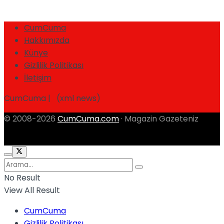
CumCuma
Hakkımızda
Künye
Gizlilik Politikası
İletişim
CumCuma | (xml news)
© 2008-2026
CumCuma.com
· Magazin Gazeteniz
No Result
View All Result
CumCuma
Gizlilik Politikası