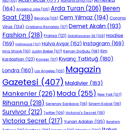
Amerika
Adriana Lima
(112)
ABD
(100)
Beren
Arda Turan
(206)
(164)
Angelina Jolie
(105)
Saat
(218)
Cem Yılmaz
(194)
Corona
Beyonce
(106)
Demet Akalın
(193)
Virüs
(134)
Cristiano Ronaldo
(117)
Fashion
(218)
Hadise
Fransa
(121)
Galatasaray SK
(109)
Instagram
(169)
(159)
Hülya Avşar
(152)
Hollywood
(101)
Kenan Doğulu
(118)
Kim
Irina Shayk
(110)
Justin Bieber
(107)
Kıvanç Tatlıtuğ
(180)
Kardashian
(123)
Konser
(117)
Magazin
Londra
(160)
Los Angeles
(105)
Gazetesi
(407)
Maldivler
(183)
Moda
(255)
Mankenler
(226)
New York
(107)
Rihanna
(218)
Serenay Sarıkaya
(116)
Sinem Kobal
(116)
Survivor
(212)
Victoria's Secret
(115)
Twitter
(109)
Victoria Secret
(217)
Yunan Adaları
(135)
İbrahim
İtalya