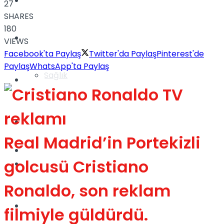
Yaşam
27
SHARES
180
Türkiye
VIEWS
Facebook'ta Paylaş
Twitter'da Paylaş
Pinterest'de
Paylaş
WhatsApp'ta Paylaş
Sağlık
Müzik
Sinema
Real Madrid’in Portekizli
TV
golcusü Cristiano
Tatil
Ronaldo, son reklam
Spor
filmiyle güldürdü.