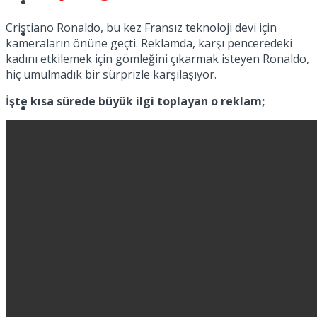
Kadınca
Cristiano Ronaldo, bu kez Fransız teknoloji devi için
Podcast
kameraların önüne geçti. Reklamda, karşı penceredeki
kadını etkilemek için gömleğini çıkarmak isteyen Ronaldo,
hiç umulmadık bir sürprizle karşılaşıyor.
İşte kısa sürede büyük ilgi toplayan o reklam;
Dünya
Türkiye
No Result
View All Result