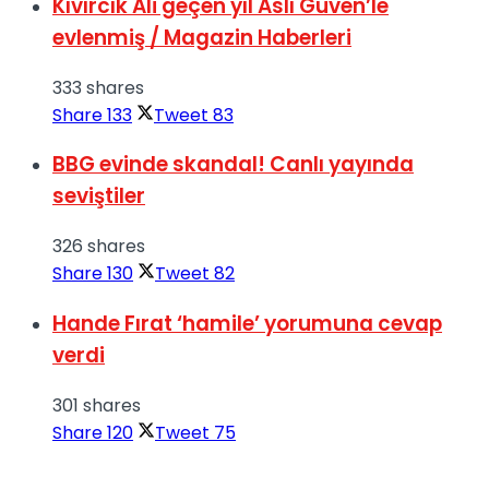
Kıvırcık Ali geçen yıl Aslı Güven’le
evlenmiş / Magazin Haberleri
333 shares
Share
133
Tweet
83
BBG evinde skandal! Canlı yayında
seviştiler
326 shares
Share
130
Tweet
82
Hande Fırat ‘hamile’ yorumuna cevap
verdi
301 shares
Share
120
Tweet
75