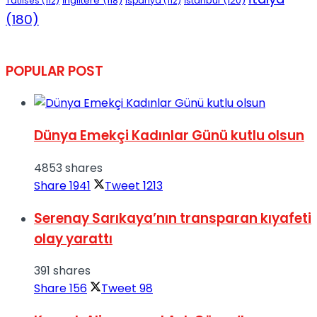
İngiltere
(118)
İstanbul
(120)
Tatlıses
(112)
İspanya
(112)
(180)
POPULAR POST
Dünya Emekçi Kadınlar Günü kutlu olsun
4853 shares
Share
1941
Tweet
1213
Serenay Sarıkaya’nın transparan kıyafeti
olay yarattı
391 shares
Share
156
Tweet
98