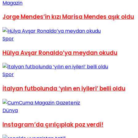
Magazin
No Result
Jorge Mendes’in kızı Marisa Mendes aşık oldu
Spor
Hülya Avşar Ronaldo’ya meydan okudu
View All Result
Spor
İtalyan futbolunda ‘yılın en iyileri’ belli oldu
Dünya
Instagram’da çırılçıplak poz verdi!