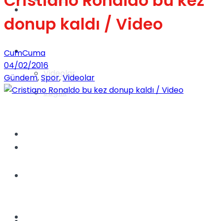
Cristiano Ronaldo bu kez
Gündem
donup kaldı / Video
Yaşam
CumCuma
04/02/2016
Videolar
Gündem
,
Spor
,
Videolar
Sağlık
TV
Gündem
Kadınca
Dünya