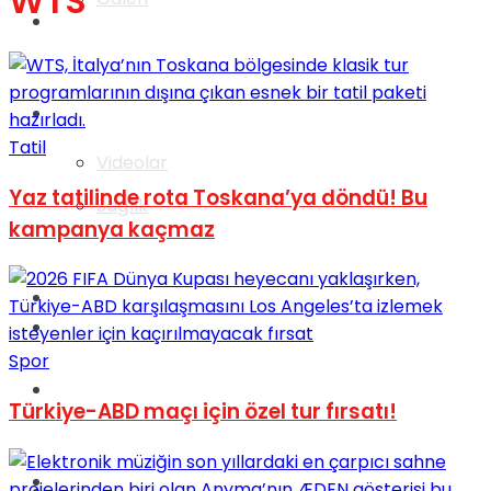
WTS
Gündem
Yaşam
Tatil
Videolar
Yaz tatilinde rota Toskana’ya döndü! Bu
Sağlık
kampanya kaçmaz
TV
Gündem
Spor
Kadınca
Türkiye-ABD maçı için özel tur fırsatı!
Dünya