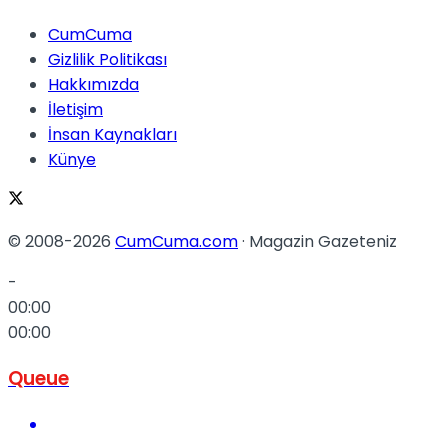
No Result
CumCuma
Gizlilik Politikası
Hakkımızda
İletişim
İnsan Kaynakları
Künye
View All Result
© 2008-2026
CumCuma.com
· Magazin Gazeteniz
-
00:00
00:00
Queue