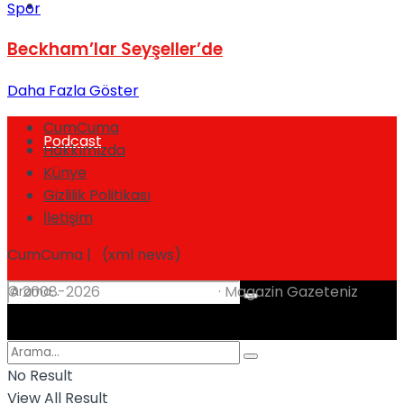
Spor
Spor
Beckham’lar Seyşeller’de
Daha Fazla Göster
CumCuma
Podcast
Hakkımızda
Künye
Gizlilik Politikası
İletişim
CumCuma | (xml news)
© 2008-2026
CumCuma.com
· Magazin Gazeteniz
No Result
View All Result