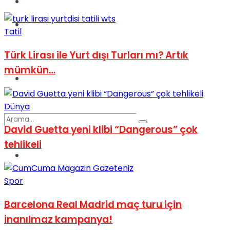
Kadınca
Podcast
Tatil
Türk Lirası ile Yurt dışı Turları mı? Artık
mümkün…
Dünya
Dünya
David Guetta yeni klibi “Dangerous” çok
tehlikeli
Türkiye
No Result
Spor
Barcelona Real Madrid maç turu için
View All Result
inanılmaz kampanya!