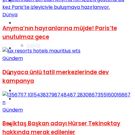
Yaşam
Dünya
Türkiye
Anyma’nın hayranlarına müjde! Paris’te
unutulmaz gece
Sağlık
Müzik
Gündem
Dünyaca ünlü tatil merkezlerinde dev
Sinema
kampanya
TV
Tatil
Gündem
Beşiktaş Başkan adayı Hürser Tekinoktay
Spor
hakkında merak edilenler