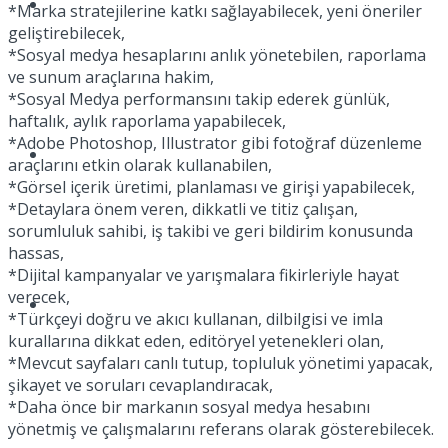
Müzik
*Marka stratejilerine katkı sağlayabilecek, yeni öneriler
geliştirebilecek,
*Sosyal medya hesaplarını anlık yönetebilen, raporlama
ve sunum araçlarına hakim,
*Sosyal Medya performansını takip ederek günlük,
haftalık, aylık raporlama yapabilecek,
*Adobe Photoshop, Illustrator gibi fotoğraf düzenleme
Sinema
araçlarını etkin olarak kullanabilen,
*Görsel içerik üretimi, planlaması ve girişi yapabilecek,
*Detaylara önem veren, dikkatli ve titiz çalışan,
sorumluluk sahibi, iş takibi ve geri bildirim konusunda
hassas,
*Dijital kampanyalar ve yarışmalara fikirleriyle hayat
verecek,
Tatil
*Türkçeyi doğru ve akıcı kullanan, dilbilgisi ve imla
kurallarına dikkat eden, editöryel yetenekleri olan,
*Mevcut sayfaları canlı tutup, topluluk yönetimi yapacak,
şikayet ve soruları cevaplandıracak,
*Daha önce bir markanın sosyal medya hesabını
yönetmiş ve çalışmalarını referans olarak gösterebilecek.