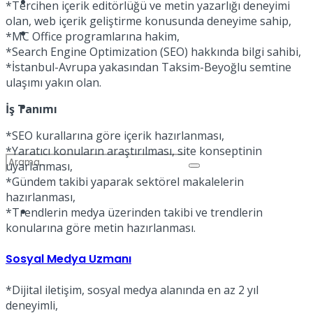
Kadınca
*Tercihen içerik editörlüğü ve metin yazarlığı deneyimi
olan, web içerik geliştirme konusunda deneyime sahip,
Podcast
*MC Office programlarına hakim,
*Search Engine Optimization (SEO) hakkında bilgi sahibi,
*İstanbul-Avrupa yakasından Taksim-Beyoğlu semtine
ulaşımı yakın olan.
Dünya
İş Tanımı
*SEO kurallarına göre içerik hazırlanması,
*Yaratıcı konuların araştırılması, site konseptinin
uyarlanması,
*Gündem takibi yaparak sektörel makalelerin
hazırlanması,
Türkiye
*Trendlerin medya üzerinden takibi ve trendlerin
No Result
konularına göre metin hazırlanması.
Sosyal Medya Uzmanı
View All Result
*Dijital iletişim, sosyal medya alanında en az 2 yıl
deneyimli,