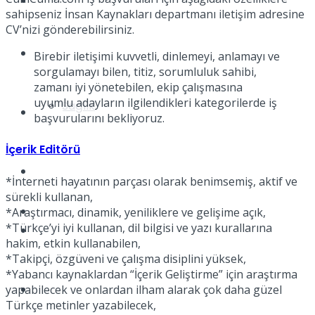
Yaşam
sahipseniz İnsan Kaynakları departmanı iletişim adresine
CV’nizi gönderebilirsiniz.
Türkiye
Birebir iletişimi kuvvetli, dinlemeyi, anlamayı ve
sorgulamayı bilen, titiz, sorumluluk sahibi,
zamanı iyi yönetebilen, ekip çalışmasına
uyumlu adayların ilgilendikleri kategorilerde iş
Sağlık
Müzik
başvurularını bekliyoruz.
İçerik Editörü
Sinema
*İnterneti hayatının parçası olarak benimsemiş, aktif ve
sürekli kullanan,
TV
*Araştırmacı, dinamik, yeniliklere ve gelişime açık,
*Türkçe’yi iyi kullanan, dil bilgisi ve yazı kurallarına
Tatil
hakim, etkin kullanabilen,
*Takipçi, özgüveni ve çalışma disiplini yüksek,
*Yabancı kaynaklardan “İçerik Geliştirme” için araştırma
Spor
yapabilecek ve onlardan ilham alarak çok daha güzel
Türkçe metinler yazabilecek,