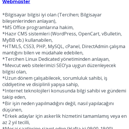
Webmaster
No Result
*Bilgisayar bilgisi iyi olan (Tercihen; Bilgisayar
bileşenlerinden anlayan),
*MS Office programlarına hakim,
*Hazır CMS sistemleri (WordPress, OpenCart, vBulletin,
MyBB vb.) kullanabilen,
*HTML5, CSS3, PHP, MySQL, cPanel, DirectAdmin çalışma
View All Result
mantığını bilen ve müdahale edebilen,
*Tercihen Linux Dedicated yönetiminden anlayan,
*Mevcut web sitelerimizi SEO’ya uygun düzenleyecek
bilgisi olan,
*Uzun dönem çalışabilecek, sorumluluk sahibi, iş
ciddiyetine ve disiplinli yapıya sahip,
*Internet teknolojileri konusunda bilgi sahibi ve gündemi
takip eden,
*Bir işin neden yapılmadığını değil, nasıl yapılacağını
düşünen,
*Erkek adaylar için askerlik hizmetini tamamlamış veya en
az 2 yıl tecilli,
*Mesai saatlerine riayet eden (Hafta içi 09:00-19:00)