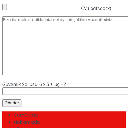
CV (.pdf/.docx)
Güvenlik Sorusu: 6 x 5 + üç = ?
CumCuma
Hakkımızda