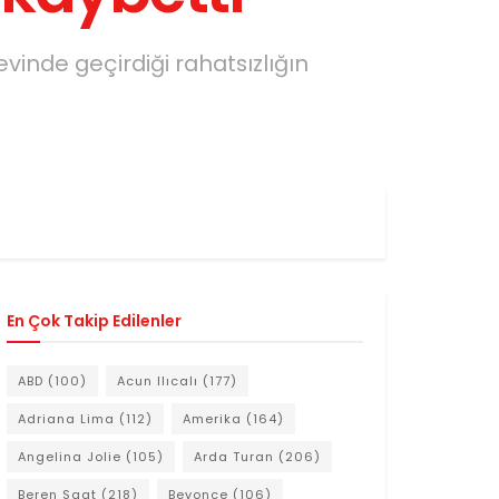
evinde geçirdiği rahatsızlığın
En Çok Takip Edilenler
ABD
(100)
Acun Ilıcalı
(177)
Adriana Lima
(112)
Amerika
(164)
Angelina Jolie
(105)
Arda Turan
(206)
Beren Saat
(218)
Beyonce
(106)