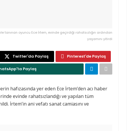
riyle tanınan oyuncu Ece İrtem, evinde geçirdiği rahatsızlığın ardından
yaşamını yitirdi
Twitter'da Paylaş
Pinterest'de Paylaş
atsApp'ta Paylaş
icilerin hafızasında yer eden Ece İrtem’den acı haber
rinde evinde rahatsızlandığı ve yapılan tüm
di. İrtem’in ani vefatı sanat camiasını ve