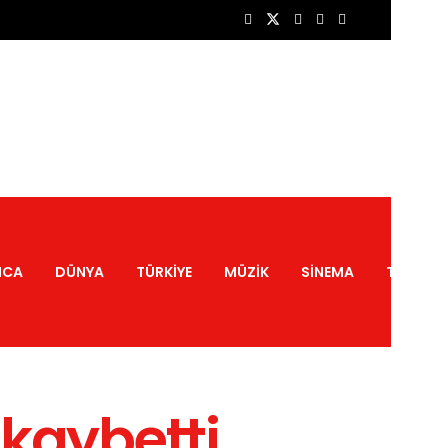
NCA
DÜNYA
TÜRKIYE
MÜZIK
SINEMA
TATIL
 kaybetti