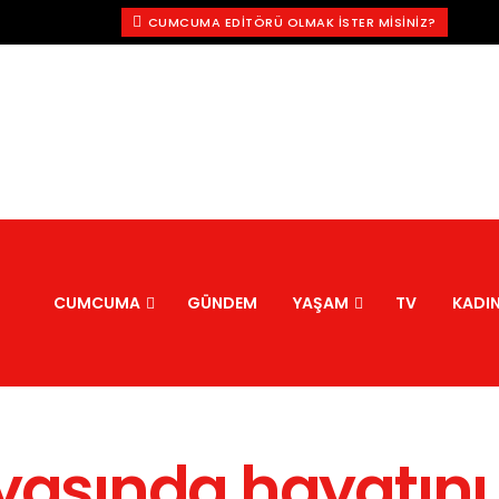
CUMCUMA EDITÖRÜ OLMAK İSTER MISINIZ?
CUMCUMA
GÜNDEM
YAŞAM
TV
KADI
 yaşında hayatını