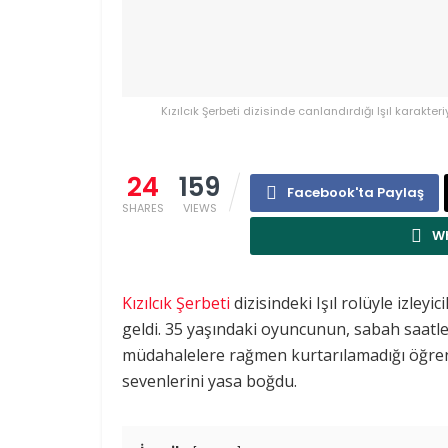
Kızılcık Şerbeti dizisinde canlandırdığı Işıl karakte
24
159
Facebook'ta Paylaş
SHARES
VIEWS
Wh
Kızılcık Şerbeti
dizisindeki Işıl rolüyle izley
geldi. 35 yaşındaki oyuncunun, sabah saatle
müdahalelere rağmen kurtarılamadığı öğrenil
sevenlerini yasa boğdu.