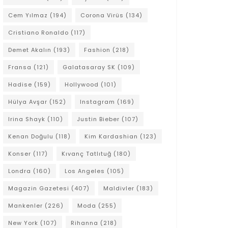
Cem Yılmaz
(194)
Corona Virüs
(134)
Cristiano Ronaldo
(117)
Demet Akalın
(193)
Fashion
(218)
Fransa
(121)
Galatasaray SK
(109)
Hadise
(159)
Hollywood
(101)
Hülya Avşar
(152)
Instagram
(169)
Irina Shayk
(110)
Justin Bieber
(107)
Kenan Doğulu
(118)
Kim Kardashian
(123)
Konser
(117)
Kıvanç Tatlıtuğ
(180)
Londra
(160)
Los Angeles
(105)
Magazin Gazetesi
(407)
Maldivler
(183)
Mankenler
(226)
Moda
(255)
New York
(107)
Rihanna
(218)