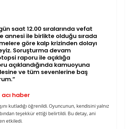
ün saat 12.00 sıralarında vefat
e annesi ile birlikte olduğu sırada
lemelere göre kalp krizinden dolayı
teyiz. Soruşturma devam
topsi raporu ile açıklığa
poru açıklandığında kamuoyuna
 Ailesine ve tüm sevenlerine baş
orum.”
 acı haber
şını kutladığı öğrenildi. Oyuncunun, kendisini yalnız
dan teşekkür ettiği belirtildi. Bu detay, ani
n etkiledi.