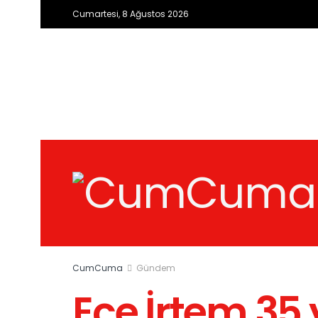
Cumartesi, 8 Ağustos 2026
CumCuma
Gündem
Ece İrtem 35