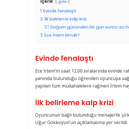
İçerik
gizle
1
Evinde fenalaştı
2
İlk belirleme kalp krizi
2.1
Doğum gününden bir gün sonra acı h
3
Ece İrtem kimdir?
Evinde fenalaştı
Ece İrtem’in saat 12.00 sıralarında evinde rah
yanında bulunduğu öğrenilen oyuncuya sağlı
yapılan tüm müdahalelere rağmen İrtem haya
İlk belirleme kalp krizi
Oyuncunun bağlı bulunduğu menajerlik şirk
Uğur Gökkoyun’un açıklamasına yer verildi.