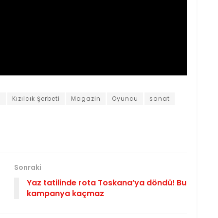
i
Kızılcık Şerbeti
Magazin
Oyuncu
sanat
Sonraki
Yaz tatilinde rota Toskana’ya döndü! Bu
kampanya kaçmaz