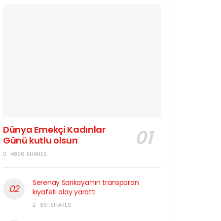
Dünya Emekçi Kadınlar
Günü kutlu olsun
4856 SHARES
Serenay Sarıkaya’nın transparan
kıyafeti olay yarattı
391 SHARES