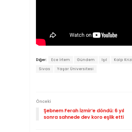
Diğer:
Ece İrtem
Gündem
Işıl
Kalp Kriz
Sivas
Yaşar Üniversitesi
Önceki
Şebnem Ferah İzmir’e döndü: 6 yıl
sonra sahnede dev koro eşlik etti