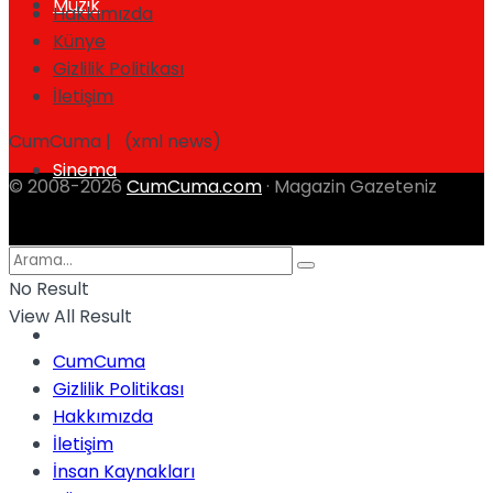
Müzik
Hakkımızda
Künye
Gizlilik Politikası
İletişim
CumCuma | (xml news)
Sinema
© 2008-2026
CumCuma.com
· Magazin Gazeteniz
No Result
View All Result
Tatil
CumCuma
Gizlilik Politikası
Hakkımızda
İletişim
İnsan Kaynakları