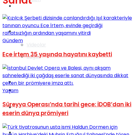
Sanat
Gündem
Yaşam
Gündem
Videolar
Ece İrtem 35 yaşında hayatını kaybetti
Sağlık
TV
Gündem
Yaşam
Süreyya Operası’nda tarihi gece: İDOB’dan iki
Kadınca
eserin dünya prömiyeri
Dünya