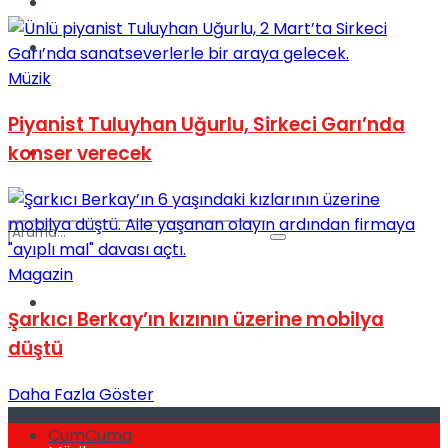
Kadınca
Podcast
Müzik
Piyanist Tuluyhan Uğurlu, Sirkeci Garı’nda
konser verecek
Dünya
Magazin
Türkiye
No Result
Şarkıcı Berkay’ın kızının üzerine mobilya
düştü
Daha Fazla Göster
View All Result
CumCuma