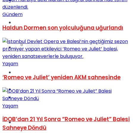
Yaşam
Gündem
Türkiye
Haldun Dormen son yolculuğuna uğurlandı
Sağlık
Müzik
Yaşam
Sinema
‘Romeo ve Juliet’ yeniden AKM sahnesinde
TV
Tatil
Yaşam
İDOB’dan 21 Yıl Sonra “Romeo ve Juliet” Balesi
Spor
Sahneye Döndü