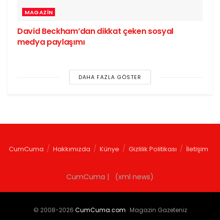
MAGAZIN
David Beckham’dan dikkat çeken sosyal
medya paylaşımı
DAHA FAZLA GÖSTER
CumCuma
Hakkımızda
Künye
Gizlilik Politikası
İletişim
CumCuma | (xml news)
© 2008-2026
CumCuma.com
· Magazin Gazeteniz