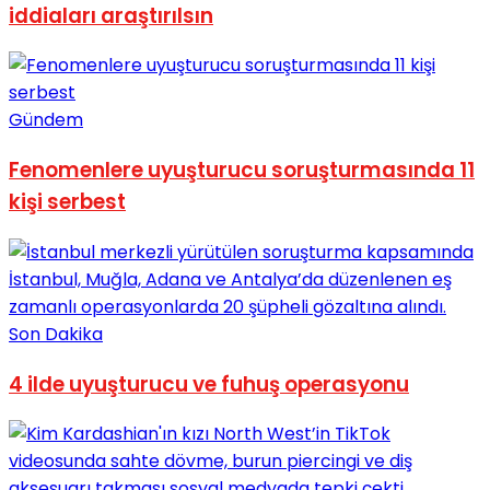
iddiaları araştırılsın
No Result
Gündem
Fenomenlere uyuşturucu soruşturmasında 11
View All Result
kişi serbest
Son Dakika
4 ilde uyuşturucu ve fuhuş operasyonu