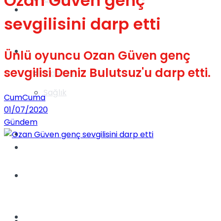
Ozan Güven genç
Gündem
sevgilisini darp etti
Yaşam
Ünlü oyuncu Ozan Güven genç
sevgilisi Deniz Bulutsuz'u darp etti.
Videolar
Sağlık
CumCuma
01/07/2020
Gündem
TV
Gündem
Kadınca
Dünya