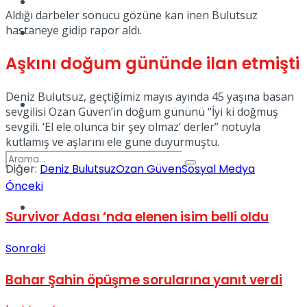
Kadınca
Aldığı darbeler sonucu gözüne kan inen Bulutsuz
hastaneye gidip rapor aldı.
Podcast
Aşkını doğum gününde ilan etmişti
Deniz Bulutsuz, geçtiğimiz mayıs ayında 45 yaşına basan
Dünya
sevgilisi Ozan Güven’in doğum gününü “İyi ki doğmuş
sevgili. ‘El ele olunca bir şey olmaz’ derler” notuyla
kutlamış ve aşlarını ele güne duyurmuştu.
Diğer:
Deniz Bulutsuz
Ozan Güven
Sosyal Medya
Önceki
Türkiye
Survivor Adası ‘nda elenen isim belli oldu
No Result
Sonraki
View All Result
Bahar Şahin öpüşme sorularına yanıt verdi