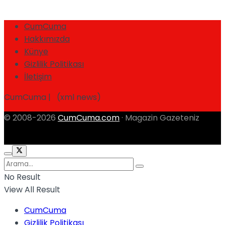
CumCuma
Hakkımızda
Künye
Gizlilik Politikası
İletişim
CumCuma | (xml news)
© 2008-2026
CumCuma.com
· Magazin Gazeteniz
No Result
View All Result
CumCuma
Gizlilik Politikası