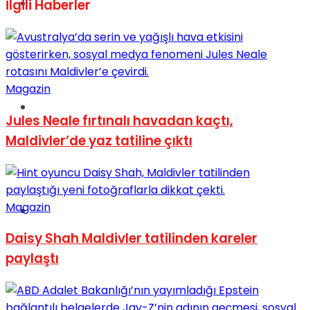
Müzik
İlgili
Haberler
Magazin
Sinema
Jules Neale fırtınalı havadan kaçtı,
Maldivler’de yaz tatiline çıktı
Magazin
Tatil
Daisy Shah Maldivler tatilinden kareler
paylaştı