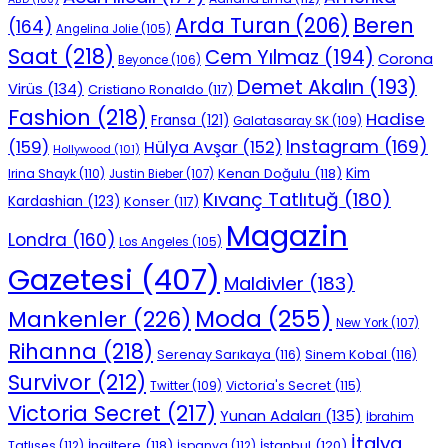
Beren
Arda Turan
(206)
(164)
Angelina Jolie
(105)
Saat
(218)
Cem Yılmaz
(194)
Corona
Beyonce
(106)
Demet Akalın
(193)
Virüs
(134)
Cristiano Ronaldo
(117)
Fashion
(218)
Hadise
Fransa
(121)
Galatasaray SK
(109)
Instagram
(169)
(159)
Hülya Avşar
(152)
Hollywood
(101)
Kenan Doğulu
(118)
Kim
Irina Shayk
(110)
Justin Bieber
(107)
Kıvanç Tatlıtuğ
(180)
Kardashian
(123)
Konser
(117)
Magazin
Londra
(160)
Los Angeles
(105)
Gazetesi
(407)
Maldivler
(183)
Moda
(255)
Mankenler
(226)
New York
(107)
Rihanna
(218)
Serenay Sarıkaya
(116)
Sinem Kobal
(116)
Survivor
(212)
Victoria's Secret
(115)
Twitter
(109)
Victoria Secret
(217)
Yunan Adaları
(135)
İbrahim
İtalya
İngiltere
(118)
İstanbul
(120)
Tatlıses
(112)
İspanya
(112)