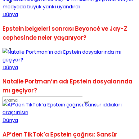
Spor
Dünya
Epstein belgeleri sonrası Beyoncé ve Jay-Z
cephesinde neler yaşanıyor?
Podcast
Dünya
Natalie Portman’ın adı Epstein dosyalarında
mı geçiyor?
Dünya
AP’den TikTok’a Epstein çağrısı: Sansür