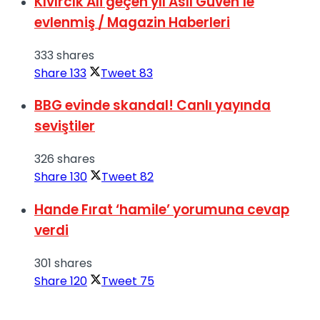
Kıvırcık Ali geçen yıl Aslı Güven’le
evlenmiş / Magazin Haberleri
333 shares
Share
133
Tweet
83
BBG evinde skandal! Canlı yayında
seviştiler
326 shares
Share
130
Tweet
82
Hande Fırat ‘hamile’ yorumuna cevap
verdi
301 shares
Share
120
Tweet
75