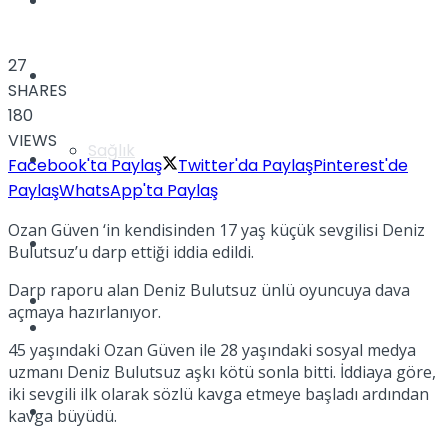
Yaşam
27
Türkiye
SHARES
180
VIEWS
Sağlık
Müzik
Facebook'ta Paylaş
Twitter'da Paylaş
Pinterest'de
Paylaş
WhatsApp'ta Paylaş
Ozan Güven ‘in kendisinden 17 yaş küçük sevgilisi Deniz
Sinema
Bulutsuz’u darp ettiği iddia edildi.
Darp raporu alan Deniz Bulutsuz ünlü oyuncuya dava
TV
açmaya hazırlanıyor.
Tatil
45 yaşındaki Ozan Güven ile 28 yaşındaki sosyal medya
uzmanı Deniz Bulutsuz aşkı kötü sonla bitti. İddiaya göre,
iki sevgili ilk olarak sözlü kavga etmeye başladı ardından
Spor
kavga büyüdü.