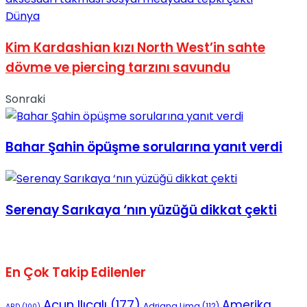
Dünya
Kim Kardashian kızı North West’in sahte
dövme ve piercing tarzını savundu
Sonraki
Bahar Şahin öpüşme sorularına yanıt verdi
Serenay Sarıkaya ‘nın yüzüğü dikkat çekti
En Çok Takip Edilenler
Acun Ilıcalı
(177)
Amerika
Adriana Lima
(112)
ABD
(100)