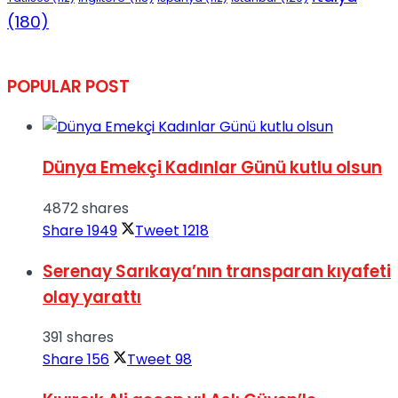
(180)
POPULAR POST
Dünya Emekçi Kadınlar Günü kutlu olsun
4872 shares
Share
1949
Tweet
1218
Serenay Sarıkaya’nın transparan kıyafeti
olay yarattı
391 shares
Share
156
Tweet
98