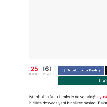
25
161
Facebook'ta Paylaş
SHARES
VIEWS
Wh
İstanbul’da ünlü isimlerin de yer aldığı
uyuş
birlikte dosyada yeni bir süreç başladı. Bak