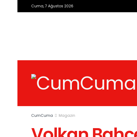
Cuma, 7 Ağustos 2026
CumCuma
Magazin
Volkan Bahçe