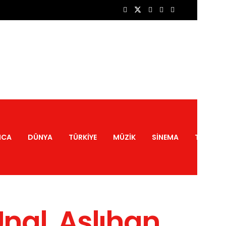
NCA
DÜNYA
TÜRKIYE
MÜZIK
SINEMA
TATIL
nal, Aslıhan