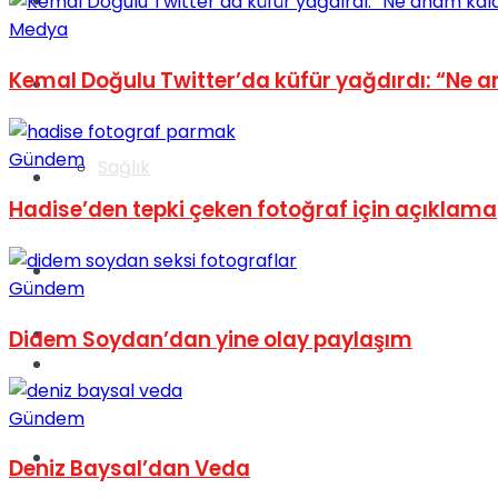
Yaşam
Medya
Kemal Doğulu Twitter’da küfür yağdırdı: “Ne 
Türkiye
Gündem
Sağlık
Müzik
Hadise’den tepki çeken fotoğraf için açıklama
Sinema
Gündem
TV
Didem Soydan’dan yine olay paylaşım
Tatil
Gündem
Spor
Deniz Baysal’dan Veda