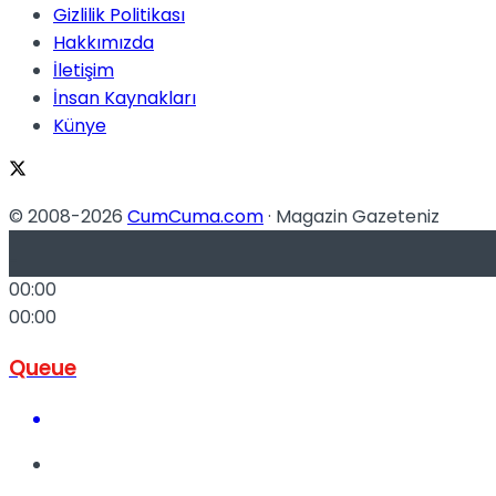
Gizlilik Politikası
No Result
Hakkımızda
İletişim
İnsan Kaynakları
Künye
View All Result
© 2008-2026
CumCuma.com
· Magazin Gazeteniz
-
00:00
00:00
Queue