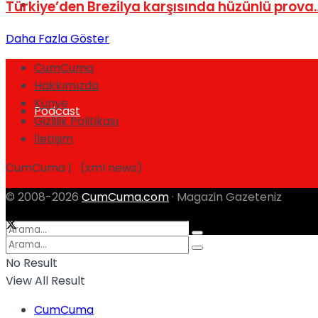
Spor
Türkiye’den Brezilya karşısında hüzünlü pro
Daha Fazla Göster
CumCuma
Hakkımızda
Künye
Podcast
Gizlilik Politikası
İletişim
CumCuma | (xml news)
© 2008-2026
CumCuma.com
· Magazin Gazeteniz
No Result
View All Result
CumCuma