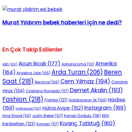
Murat Yıldırım bebek haberleri için ne dedi?
En Çok Takip Edilenler
Acun Ilıcalı
(177)
Amerika
Adriana Lima
(112)
ABD
(100)
Beren
Arda Turan
(206)
(164)
Angelina Jolie
(105)
Saat
(218)
Cem Yılmaz
(194)
Corona
Beyonce
(106)
Demet Akalın
(193)
Virüs
(134)
Cristiano Ronaldo
(117)
Fashion
(218)
Hadise
Fransa
(121)
Galatasaray SK
(109)
Instagram
(169)
(159)
Hülya Avşar
(152)
Hollywood
(101)
Kenan Doğulu
(118)
Kim
Irina Shayk
(110)
Justin Bieber
(107)
Kıvanç Tatlıtuğ
(180)
Kardashian
(123)
Konser
(117)