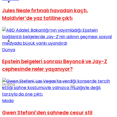
Spor
Jules Neale fırtınalı havadan kaçtı,
Maldivler’de yaz tatiline çıktı
Podcast
Dünya
Epstein belgeleri sonrası Beyoncé ve Jay-Z
cephesinde neler yaşanıyor?
Moda
Gwen Stefani’den sahnede cesur stil