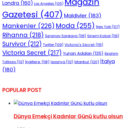
Magazin
Londra
(160)
Los Angeles
(105)
Gazetesi
(407)
Maldivler
(183)
Moda
(255)
Mankenler
(226)
New York
(107)
Rihanna
(218)
Serenay Sarıkaya
(116)
Sinem Kobal
(116)
Survivor
(212)
Victoria's Secret
(115)
Twitter
(109)
Victoria Secret
(217)
Yunan Adaları
(135)
İbrahim
İtalya
İngiltere
(118)
İstanbul
(120)
Tatlıses
(112)
İspanya
(112)
(180)
POPULAR POST
Dünya Emekçi Kadınlar Günü kutlu olsun