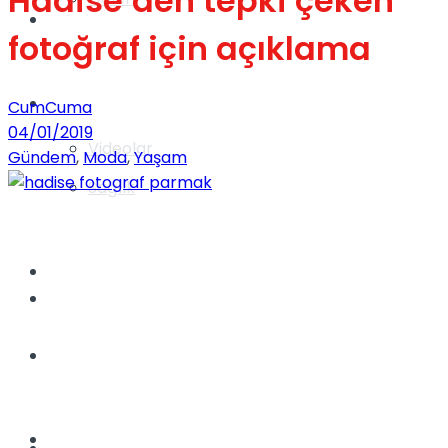
Hadise’den tepki çeken
Gündem
fotoğraf için açıklama
Yaşam
CumCuma
04/01/2019
Videolar
Gündem
,
Moda
,
Yaşam
Sağlık
TV
Gündem
Kadınca
Dünya