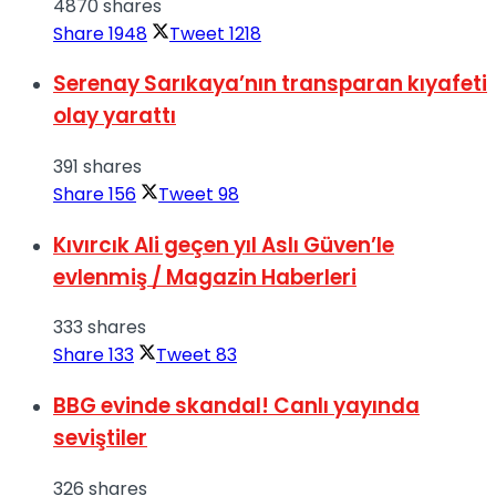
4870 shares
Share
1948
Tweet
1218
Serenay Sarıkaya’nın transparan kıyafeti
olay yarattı
391 shares
Share
156
Tweet
98
Kıvırcık Ali geçen yıl Aslı Güven’le
evlenmiş / Magazin Haberleri
333 shares
Share
133
Tweet
83
BBG evinde skandal! Canlı yayında
seviştiler
326 shares