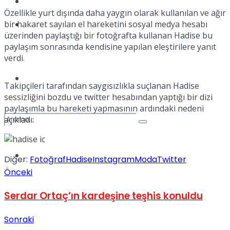
Kadınca
Özellikle yurt dışında daha yaygın olarak kullanılan ve ağır
Podcast
bir hakaret sayılan el hareketini sosyal medya hesabı
üzerinden paylaştığı bir fotoğrafta kullanan Hadise bu
paylaşım sonrasında kendisine yapılan eleştirilere yanıt
verdi.
Dünya
Takipçileri tarafından saygısızlıkla suçlanan Hadise
sessizliğini bozdu ve twitter hesabından yaptığı bir dizi
paylaşımla bu hareketi yapmasının ardındaki nedeni
açıkladı:
Türkiye
Diğer:
Fotoğraf
Hadise
Instagram
Moda
Twitter
No Result
Önceki
Serdar Ortaç’ın kardeşine teşhis konuldu
View All Result
Sonraki