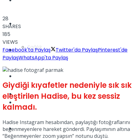
Yaşam
28
Türkiye
SHARES
185
VIEWS
Sağlık
Müzik
Facebook'ta Paylaş
Twitter'da Paylaş
Pinterest'de
Paylaş
WhatsApp'ta Paylaş
Sinema
Giydiği kıyafetler nedeniyle sık sık
TV
eleştirilen Hadise, bu kez sessiz
Tatil
kalmadı.
Hadise Instagram hesabından, paylaştığı fotoğraflarını
Spor
beğenmeyenlere hareket gönderdi. Paylaşımının altına
“Beğenmeyenler zoom yapsın” notunu düştü.