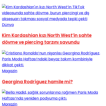
No Result
Dünya
Kim Kardashian kızı North West’in sahte
View All Result
dövme ve piercing tarzını savundu
Magazin
Georgina Rodríguez hamile mi?
Magazin