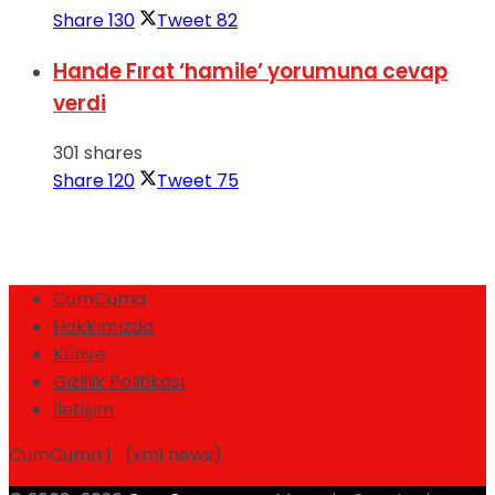
Share
130
Tweet
82
Hande Fırat ‘hamile’ yorumuna cevap
verdi
301 shares
Share
120
Tweet
75
CumCuma
Hakkımızda
Künye
Gizlilik Politikası
İletişim
CumCuma | (xml news)