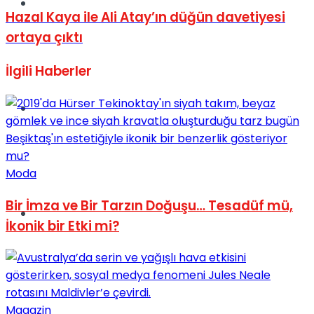
Müzik
Hazal Kaya ile Ali Atay’ın düğün davetiyesi
ortaya çıktı
İlgili
Haberler
Sinema
Moda
Bir İmza ve Bir Tarzın Doğuşu… Tesadüf mü,
Tatil
İkonik bir Etki mi?
Magazin