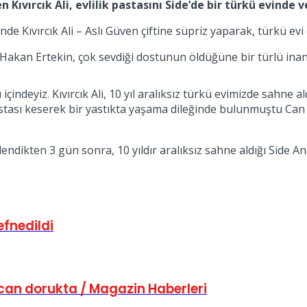
 Kıvırcık Ali, evlilik pastasını Side’de bir türkü evinde 
Kıvırcık Ali – Aslı Güven çiftine süpriz yaparak, türkü evi çal
en Hakan Ertekin, çok sevdiği dostunun öldüğüne bir türlü ina
eyiz. Kıvırcık Ali, 10 yıl aralıksız türkü evimizde sahne ald
k pastası keserek bir yastıkta yaşama dileğinde bulunmuştu Ca
evlendikten 3 gün sonra, 10 yıldır aralıksız sahne aldığı Side 
efnedildi
can dorukta / Magazin Haberleri