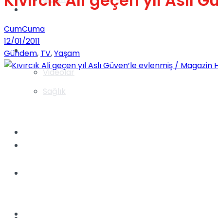
Kıvırcık Ali geçen yıl Aslı
Gündem
CumCuma
12/01/2011
Yaşam
Gündem
,
TV
,
Yaşam
Videolar
Sağlık
TV
Gündem
Kadınca
Dünya