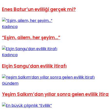
No Result
Enes Batur’un evliliği gerçek mi?
Kadınca
“Eşim, ailem, her şeyim…”
View All Result
Kadınca
Elçin Sangu’dan evlilik itirafı
Gündem
Yeşim Salkım’dan yıllar sonra gelen evlilik itira