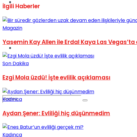
Spor
İlgili
Haberler
Magazin
Yasemin Kay Allen ile Erdal Kaya Las Vegas’ta 
Podcast
Son Dakika
Ezgi Mola üzdü! İşte evlilik açıklaması
Kadınca
Aydan Şener: Evliliği hiç düşünmedim
Kadınca