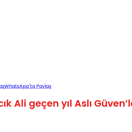
aş
WhatsApp'ta Paylaş
rcık Ali geçen yıl Aslı Güven