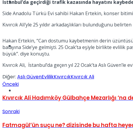
Müzik
İstanbul’da geçirdiği trafik kazasında hayatını kaybeden
Side Anadolu Türkü Evi sahibi Hakan Ertekin, konser bitiminde 
Kıvırcık Ali’yle 25 yıldır arkadaşlıkları bulunduğunu belirt
Hakan Ertekin, “Can dostumu kaybetmenin derin üzüntüsü içind
Sinema
balayına Side’ye gelmişti. 25 Ocak’ta eşiyle birlikte evlili
büyük”. diye konuştu.
Kıvırcık Ali, İstanbul’da geçen yıl 22 Ocak’ta Aslı Güven’le 
Diğer:
Aslı Güven
Evlilik
Kıvırcık
Kıvırcık Ali
Önceki
Tatil
Kıvırcık Ali Hadımköy Gülbahçe Mezarlığı ‘na d
Sonraki
Fatmagül’ün suçu ne? dizisinde bu hafta heye