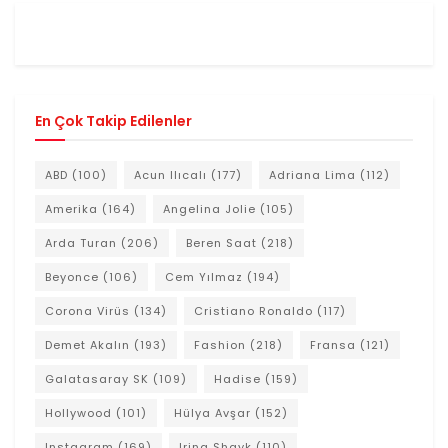
En Çok Takip Edilenler
ABD
(100)
Acun Ilıcalı
(177)
Adriana Lima
(112)
Amerika
(164)
Angelina Jolie
(105)
Arda Turan
(206)
Beren Saat
(218)
Beyonce
(106)
Cem Yılmaz
(194)
Corona Virüs
(134)
Cristiano Ronaldo
(117)
Demet Akalın
(193)
Fashion
(218)
Fransa
(121)
Galatasaray SK
(109)
Hadise
(159)
Hollywood
(101)
Hülya Avşar
(152)
Instagram
(169)
Irina Shayk
(110)