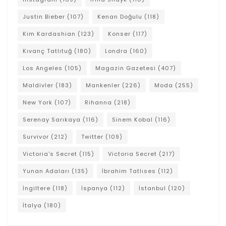
Justin Bieber
(107)
Kenan Doğulu
(118)
Kim Kardashian
(123)
Konser
(117)
Kıvanç Tatlıtuğ
(180)
Londra
(160)
Los Angeles
(105)
Magazin Gazetesi
(407)
Maldivler
(183)
Mankenler
(226)
Moda
(255)
New York
(107)
Rihanna
(218)
Serenay Sarıkaya
(116)
Sinem Kobal
(116)
Survivor
(212)
Twitter
(109)
Victoria's Secret
(115)
Victoria Secret
(217)
Yunan Adaları
(135)
İbrahim Tatlıses
(112)
İngiltere
(118)
İspanya
(112)
İstanbul
(120)
İtalya
(180)