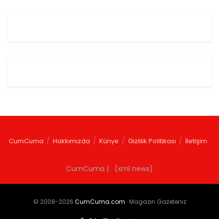
CumCuma
Hakkımızda
Künye
Gizlilik Politikası
İletişim
CumCuma | (xml news)
© 2008-2026
CumCuma.com
· Magazin Gazeteniz