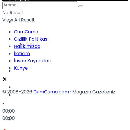
Yaşam
No Result
View All Result
Türkiye
CumCuma
Gizlilik Politikası
Sağlık
Müzik
Hakkımızda
İletişim
İnsan Kaynakları
Künye
Sinema
TV
© 2008-2026
CumCuma.com
· Magazin Gazeteniz
Tatil
-
00:00
00:00
Spor