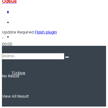
Kadınca
Queue
Podcast
Update Required
Flash plugin
Dünya
-
00:00
00:00
Türkiye
No Result
View All Result