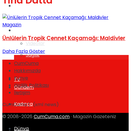
Tina Datta
Gündem
Magazin
Yaşam
Ünlülerin Tropik Cennet Kaçamağı: Maldivler
Videolar
Daha Fazla Göster
Sağlık
CumCuma
Hakkımızda
Künye
TV
Gizlilik Politikası
Gündem
İletişim
Kadınca
CumCuma | (xml news)
© 2008-2026
CumCuma.com
· Magazin Gazeteniz
Dünya