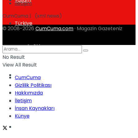
Yaşam
İletişim
CumCuma | (xml news)
Türkiye
© 2008-2026
CumCuma.com
· Magazin Gazeteniz
Sağlık
Müzik
No Result
View All Result
Sinema
CumCuma
Gizlilik Politikası
TV
Hakkımızda
İletişim
Tatil
İnsan Kaynakları
Künye
Spor