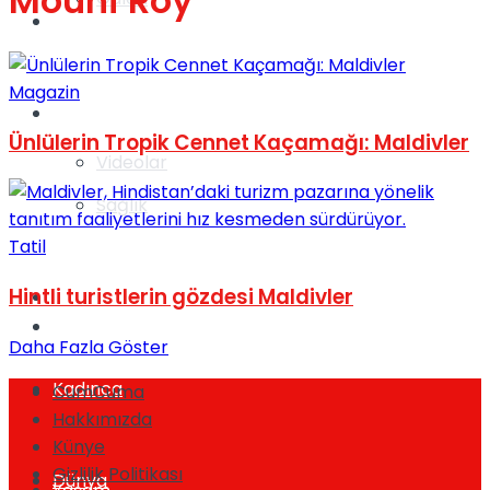
Mouni Roy
Gündem
Magazin
Yaşam
Ünlülerin Tropik Cennet Kaçamağı: Maldivler
Videolar
Sağlık
Tatil
Hintli turistlerin gözdesi Maldivler
TV
Gündem
Daha Fazla Göster
Kadınca
CumCuma
Hakkımızda
Künye
Gizlilik Politikası
Dünya