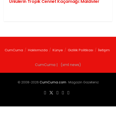
Ünlülerin Tropik Cennet Kaçamağı: Maldivler
CumCuma
Hakkımızda
Künye
Gizlilik Politikası
İletişim
CumCuma | (xml news)
© 2008-2026
CumCuma.com
· Magazin Gazeteniz