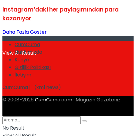
No Result
Instagram’daki her paylaşımından para
kazanıyor
Daha Fazla Göster
CumCuma
Hakkımızda
View All Result
Künye
Gizlilik Politikası
İletişim
CumCuma | (xml news)
© 2008-2026
CumCuma.com
· Magazin Gazeteniz
No Result
View All Result