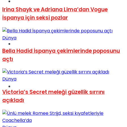
Müzik
Irina Shayk ve Adriana Lima’dan Vogue
İspanya için seksi pozlar
Dünya
Sinema
Bella Hadid İspanya çekimlerinde poposunu
açtı
Dünya
Tatil
Victoria’s Secret meleği güzellik sırrını
açıkladı