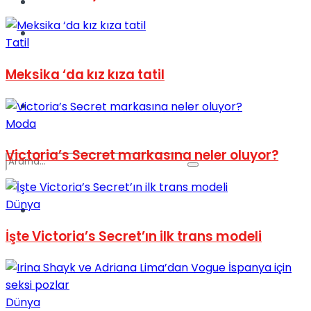
Kadınca
Podcast
Tatil
Meksika ‘da kız kıza tatil
Dünya
Moda
Victoria’s Secret markasına neler oluyor?
Dünya
Türkiye
No Result
İşte Victoria’s Secret’ın ilk trans modeli
View All Result
Dünya