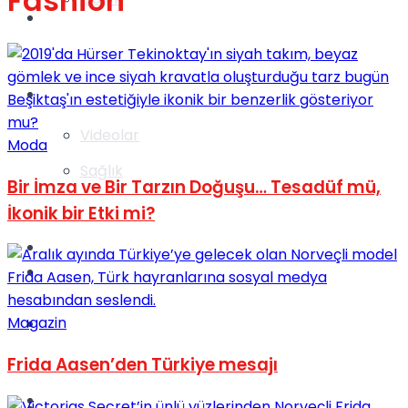
Fashion
Gündem
Yaşam
Videolar
Moda
Sağlık
Bir İmza ve Bir Tarzın Doğuşu… Tesadüf mü,
İkonik bir Etki mi?
TV
Gündem
Magazin
Kadınca
Frida Aasen’den Türkiye mesajı
Dünya