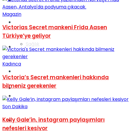
Yaşam
Magazin
Türkiye
Victorias Secret mankeni Frida Aasen
Türkiye’ye geliyor
Sağlık
Müzik
Kadınca
Sinema
Victoria’s Secret mankenleri hakkında
bilmeniz gerekenler
TV
Tatil
Son Dakika
Kelly Gale’in, instagram paylaşımları
Spor
nefesleri kesiyor