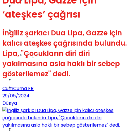
Dua Lipa, Gazze için
Gündem
‘ateşkes’ çağrısı
Yaşam
İngiliz şarkıcı Dua Lipa, Gazze için
kalıcı ateşkes çağrısında bulundu.
Videolar
Lipa, "Çocukların diri diri
Sağlık
yakılmasına asla haklı bir sebep
gösterilemez" dedi.
TV
Gündem
CumCuma FR
29/05/2024
Dünya
Kadınca
Dünya