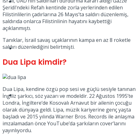
İsrail, UAD’nin saldırıları durdurma kararı aldığı Gazze
Müzik
Şeridi’ndeki Refah kentinde zorla yerlerinden edilen
Filistinlilerin çadırlarına 26 Mayıs’ta saldırı düzenlemiş,
saldırıda onlarca Filistinlinin hayatını kaybettiği
açıklanmıştı.
Tanıklar, İsrail savaş uçaklarının kampa en az 8 roketle
saldırı düzenlediğini belirtmişti.
Sinema
Dua Lipa kimdir?
Dua Lipa, kendine özgü pop sesi ve güçlü sesiyle tanınan
Tatil
İngiliz şarkıcı, söz yazarı ve modeldir. 22 Ağustos 1995’te
Londra, İngiltere’de Kosovalı Arnavut bir ailenin çocuğu
olarak dünyaya geldi. Lipa, müzik kariyerine genç yaşta
başladı ve 2015 yılında Warner Bros. Records ile anlaşma
imzalamadan önce YouTube’da şarkıların cover’larını
yayınlıyordu.