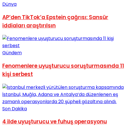
Dünya
AP’den TikTok’a Epstein çağrısı: Sansür
iddiaları araştırılsın
Gündem
Fenomenlere uyuşturucu soruşturmasında 11
kişi serbest
Son Dakika
4 ilde uyuşturucu ve fuhuş operasyonu