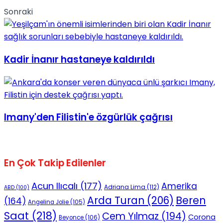
Sonraki
Kadir İnanır hastaneye kaldırıldı
Imany'den Filistin'e özgürlük çağrısı
En Çok Takip Edilenler
Acun Ilıcalı
(177)
Amerika
Adriana Lima
(112)
ABD
(100)
Beren
Arda Turan
(206)
(164)
Angelina Jolie
(105)
Saat
(218)
Cem Yılmaz
(194)
Corona
Beyonce
(106)