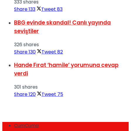
333 shares
Share
133
Tweet
83
BBG evinde skandal! Canlı yayında
seviştiler
326 shares
Share
130
Tweet
82
Hande Fırat ‘hamile’ yorumuna cevap
verdi
301 shares
Share
120
Tweet
75
CumCuma