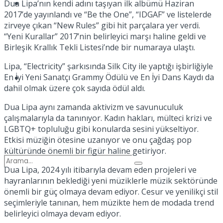
Spor
Dua Lipa’nın kendi adını taşıyan ilk albümü Haziran
2017’de yayınlandı ve “Be the One”, “IDGAF” ve listelerde
zirveye çıkan “New Rules” gibi hit parçalara yer verdi.
“Yeni Kurallar” 2017’nin belirleyici marşı haline geldi ve
Birleşik Krallık Tekli Listesi’nde bir numaraya ulaştı.
Lipa, “Electricity” şarkısında Silk City ile yaptığı işbirliğiyle
En İyi Yeni Sanatçı Grammy Ödülü ve En İyi Dans Kaydı da
Podcast
dahil olmak üzere çok sayıda ödül aldı.
Dua Lipa aynı zamanda aktivizm ve savunuculuk
çalışmalarıyla da tanınıyor. Kadın hakları, mülteci krizi ve
LGBTQ+ topluluğu gibi konularda sesini yükseltiyor.
Etkisi müziğin ötesine uzanıyor ve onu çağdaş pop
kültüründe önemli bir figür haline getiriyor.
Dua Lipa, 2024 yılı itibarıyla devam eden projeleri ve
hayranlarının beklediği yeni müziklerle müzik sektöründe
önemli bir güç olmaya devam ediyor. Cesur ve yenilikçi stil
seçimleriyle tanınan, hem müzikte hem de modada trend
belirleyici olmaya devam ediyor.