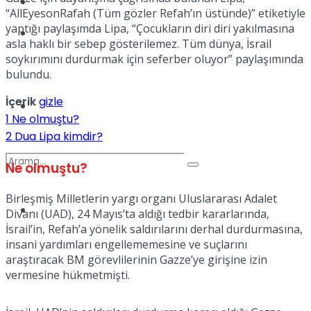
Kadınca
“AllEyesonRafah (Tüm gözler Refah’ın üstünde)” etiketiyle
yaptığı paylaşımda Lipa, “Çocukların diri diri yakılmasına
Podcast
asla haklı bir sebep gösterilemez. Tüm dünya, İsrail
soykırımını durdurmak için seferber oluyor” paylaşımında
bulundu.
İçerik
gizle
Dünya
1
Ne olmuştu?
2
Dua Lipa kimdir?
Ne olmuştu?
Birleşmiş Milletlerin yargı organı Uluslararası Adalet
Türkiye
Divanı (UAD), 24 Mayıs’ta aldığı tedbir kararlarında,
No Result
İsrail’in, Refah’a yönelik saldırılarını derhal durdurmasına,
insani yardımları engellememesine ve suçlarını
araştıracak BM görevlilerinin Gazze’ye girişine izin
vermesine hükmetmişti.
View All Result