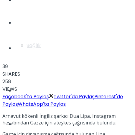
Yaşam
Türkiye
Sağlık
Müzik
39
Sinema
SHARES
258
VIEWS
TV
Facebook'ta Paylaş
Twitter'da Paylaş
Pinterest'de
Tatil
Paylaş
WhatsApp'ta Paylaş
Arnavut kökenli İngiliz şarkıcı Dua Lipa, Instagram
hesabından Gazze için ateşkes çağrısında bulundu.
Spor
Gazze için dayanışma çağrısında bulunan Lipa,