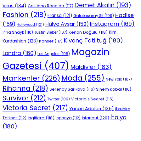
Demet Akalın
(193)
Virüs
(134)
Cristiano Ronaldo
(117)
Fashion
(218)
Hadise
Fransa
(121)
Galatasaray SK
(109)
Instagram
(169)
(159)
Hülya Avşar
(152)
Hollywood
(101)
Kenan Doğulu
(118)
Kim
Irina Shayk
(110)
Justin Bieber
(107)
Kıvanç Tatlıtuğ
(180)
Kardashian
(123)
Konser
(117)
Magazin
Londra
(160)
Los Angeles
(105)
Gazetesi
(407)
Maldivler
(183)
Moda
(255)
Mankenler
(226)
New York
(107)
Rihanna
(218)
Serenay Sarıkaya
(116)
Sinem Kobal
(116)
Survivor
(212)
Victoria's Secret
(115)
Twitter
(109)
Victoria Secret
(217)
Yunan Adaları
(135)
İbrahim
İtalya
İngiltere
(118)
İstanbul
(120)
Tatlıses
(112)
İspanya
(112)
(180)