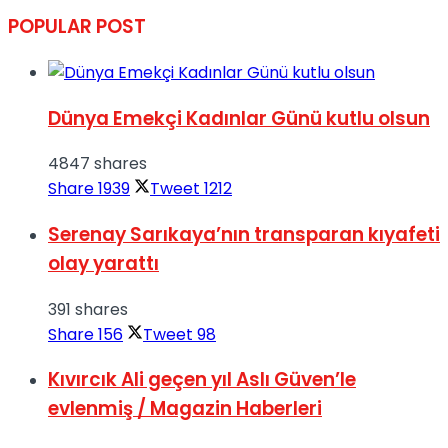
POPULAR POST
Dünya Emekçi Kadınlar Günü kutlu olsun
4847 shares
Share
1939
Tweet
1212
Serenay Sarıkaya’nın transparan kıyafeti
olay yarattı
391 shares
Share
156
Tweet
98
Kıvırcık Ali geçen yıl Aslı Güven’le
evlenmiş / Magazin Haberleri