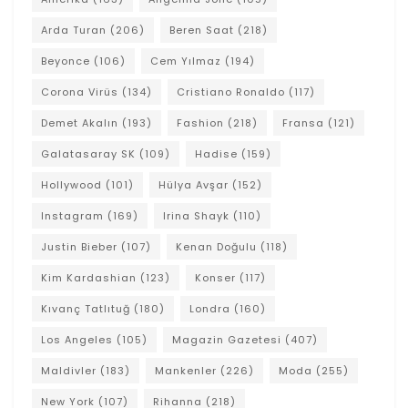
Arda Turan
(206)
Beren Saat
(218)
Beyonce
(106)
Cem Yılmaz
(194)
Corona Virüs
(134)
Cristiano Ronaldo
(117)
Demet Akalın
(193)
Fashion
(218)
Fransa
(121)
Galatasaray SK
(109)
Hadise
(159)
Hollywood
(101)
Hülya Avşar
(152)
Instagram
(169)
Irina Shayk
(110)
Justin Bieber
(107)
Kenan Doğulu
(118)
Kim Kardashian
(123)
Konser
(117)
Kıvanç Tatlıtuğ
(180)
Londra
(160)
Los Angeles
(105)
Magazin Gazetesi
(407)
Maldivler
(183)
Mankenler
(226)
Moda
(255)
New York
(107)
Rihanna
(218)