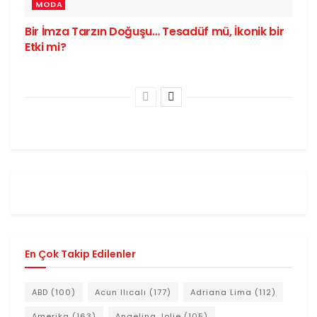
MODA
Bir İmza Tarzın Doğuşu… Tesadüf mü, İkonik bir
Etki mi?
En Çok Takip Edilenler
ABD
(100)
Acun Ilıcalı
(177)
Adriana Lima
(112)
Amerika
(163)
Angelina Jolie
(105)