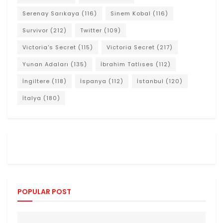
Serenay Sarıkaya
(116)
Sinem Kobal
(116)
Survivor
(212)
Twitter
(109)
Victoria's Secret
(115)
Victoria Secret
(217)
Yunan Adaları
(135)
İbrahim Tatlıses
(112)
İngiltere
(118)
İspanya
(112)
İstanbul
(120)
İtalya
(180)
POPULAR POST