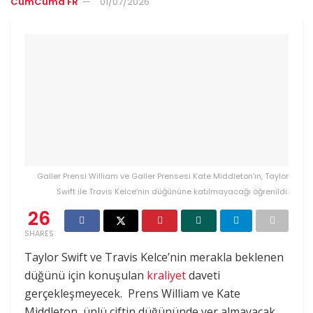
CumCuma FR
01/07/2026
Galler Prensi William ve Galler Prensesi Kate Middleton’ın, Taylor
Swift ile Travis Kelce’nin düğününe katılmayacağı öğrenildi.
26
SHARES
Taylor Swift ve Travis Kelce’nin merakla beklenen
düğünü için konuşulan
kraliyet
daveti
gerçekleşmeyecek. Prens William ve Kate
Middleton, ünlü çiftin düğününde yer almayacak.