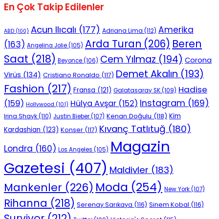
En Çok Takip Edilenler
Acun Ilıcalı
(177)
Amerika
Adriana Lima
(112)
ABD
(100)
Beren
Arda Turan
(206)
(163)
Angelina Jolie
(105)
Saat
(218)
Cem Yılmaz
(194)
Corona
Beyonce
(106)
Demet Akalın
(193)
Virüs
(134)
Cristiano Ronaldo
(117)
Fashion
(217)
Hadise
Fransa
(121)
Galatasaray SK
(109)
Instagram
(169)
(159)
Hülya Avşar
(152)
Hollywood
(101)
Kenan Doğulu
(118)
Kim
Irina Shayk
(110)
Justin Bieber
(107)
Kıvanç Tatlıtuğ
(180)
Kardashian
(123)
Konser
(117)
Magazin
Londra
(160)
Los Angeles
(105)
Gazetesi
(407)
Maldivler
(183)
Moda
(254)
Mankenler
(226)
New York
(107)
Rihanna
(218)
Serenay Sarıkaya
(116)
Sinem Kobal
(116)
Survivor
(212)