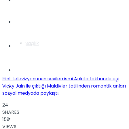
Yaşam
Türkiye
Sağlık
Müzik
Sinema
Hint televizyonunun sevilen ismi Ankita Lokhande eşi
Vicky Jain ile çıktığı Maldivler tatilinden romantik anları
TV
sosyal medyada paylaştı.
Tatil
24
SHARES
Spor
158
VIEWS