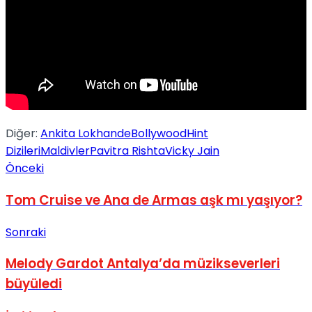
No Result
View All Result
Diğer:
Ankita Lokhande
Bollywood
Hint
Dizileri
Maldivler
Pavitra Rishta
Vicky Jain
Önceki
Tom Cruise ve Ana de Armas aşk mı yaşıyor?
Sonraki
Melody Gardot Antalya’da müzikseverleri
büyüledi