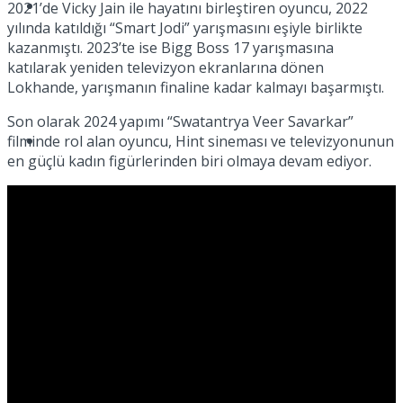
Spor
2021’de Vicky Jain ile hayatını birleştiren oyuncu, 2022
yılında katıldığı “Smart Jodi” yarışmasını eşiyle birlikte
kazanmıştı. 2023’te ise Bigg Boss 17 yarışmasına
katılarak yeniden televizyon ekranlarına dönen
Lokhande, yarışmanın finaline kadar kalmayı başarmıştı.
Son olarak 2024 yapımı “Swatantrya Veer Savarkar”
Podcast
filminde rol alan oyuncu, Hint sineması ve televizyonunun
en güçlü kadın figürlerinden biri olmaya devam ediyor.