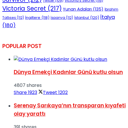
Victoria's Secret
(115)
Twitter
(109)
Victoria Secret
(217)
Yunan Adaları
(135)
İbrahim
İtalya
İngiltere
(118)
İstanbul
(120)
Tatlıses
(112)
İspanya
(112)
(180)
POPULAR POST
Dünya Emekçi Kadınlar Günü kutlu olsun
4807 shares
Share
1923
Tweet
1202
Serenay Sarıkaya’nın transparan kıyafeti
olay yarattı
391 shares