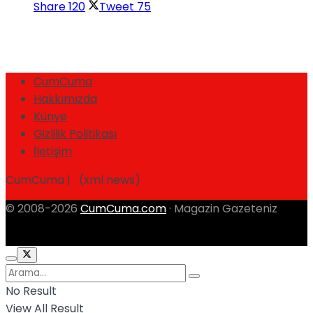
Share
120
Tweet
75
CumCuma
Hakkımızda
Künye
Gizlilik Politikası
İletişim
CumCuma | (xml news)
© 2008-2026
CumCuma.com
· Magazin Gazeteniz
No Result
View All Result