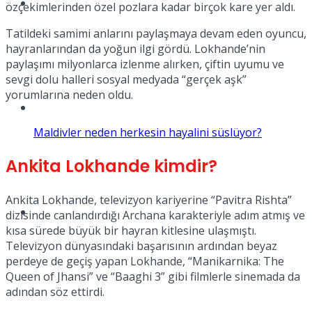
Müzik
özçekimlerinden özel pozlara kadar birçok kare yer aldı.
Tatildeki samimi anlarını paylaşmaya devam eden oyuncu,
hayranlarından da yoğun ilgi gördü. Lokhande’nin
paylaşımı milyonlarca izlenme alırken, çiftin uyumu ve
sevgi dolu halleri sosyal medyada “gerçek aşk”
yorumlarına neden oldu.
Sinema
Maldivler neden herkesin hayalini süslüyor?
Ankita Lokhande kimdir?
Ankita Lokhande, televizyon kariyerine “Pavitra Rishta”
Tatil
dizisinde canlandırdığı Archana karakteriyle adım atmış ve
kısa sürede büyük bir hayran kitlesine ulaşmıştı.
Televizyon dünyasındaki başarısının ardından beyaz
perdeye de geçiş yapan Lokhande, “Manikarnika: The
Queen of Jhansi” ve “Baaghi 3” gibi filmlerle sinemada da
adından söz ettirdi.