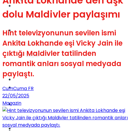
Ankita Lokhande’den aşk
Gündem
dolu Maldivler paylaşımı
Yaşam
Hint televizyonunun sevilen ismi
Ankita Lokhande eşi Vicky Jain ile
Videolar
çıktığı Maldivler tatilinden
Sağlık
romantik anları sosyal medyada
paylaştı.
TV
Gündem
CumCuma FR
22/05/2025
Magazin
Kadınca
Dünya