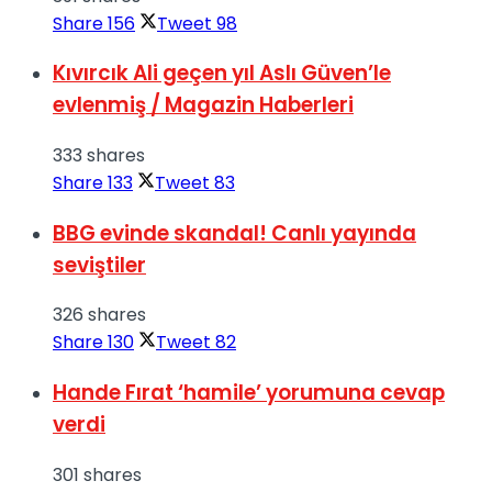
Share
156
Tweet
98
Kıvırcık Ali geçen yıl Aslı Güven’le
evlenmiş / Magazin Haberleri
333 shares
Share
133
Tweet
83
BBG evinde skandal! Canlı yayında
seviştiler
326 shares
Share
130
Tweet
82
Hande Fırat ‘hamile’ yorumuna cevap
verdi
301 shares