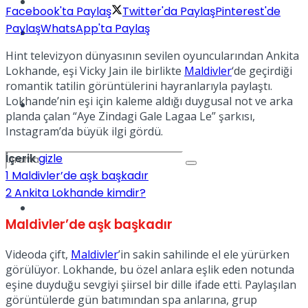
Kadınca
Facebook'ta Paylaş
Twitter'da Paylaş
Pinterest'de
Paylaş
WhatsApp'ta Paylaş
Podcast
Hint televizyon dünyasının sevilen oyuncularından Ankita
Lokhande, eşi Vicky Jain ile birlikte
Maldivler
‘de geçirdiği
romantik tatilin görüntülerini hayranlarıyla paylaştı.
Lokhande’nin eşi için kaleme aldığı duygusal not ve arka
Dünya
planda çalan “Aye Zindagi Gale Lagaa Le” şarkısı,
Instagram’da büyük ilgi gördü.
İçerik
gizle
1
Maldivler’de aşk başkadır
2
Ankita Lokhande kimdir?
Türkiye
No Result
Maldivler’de aşk başkadır
Videoda çift,
Maldivler
’in sakin sahilinde el ele yürürken
görülüyor. Lokhande, bu özel anlara eşlik eden notunda
View All Result
eşine duyduğu sevgiyi şiirsel bir dille ifade etti. Paylaşılan
görüntülerde gün batımından spa anlarına, grup