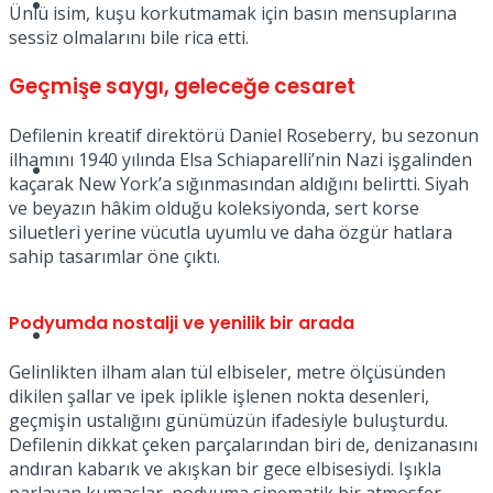
Müzik
Ünlü isim, kuşu korkutmamak için basın mensuplarına
sessiz olmalarını bile rica etti.
Geçmişe saygı, geleceğe cesaret
Defilenin kreatif direktörü Daniel Roseberry, bu sezonun
ilhamını 1940 yılında Elsa Schiaparelli’nin Nazi işgalinden
Sinema
kaçarak New York’a sığınmasından aldığını belirtti. Siyah
ve beyazın hâkim olduğu koleksiyonda, sert korse
siluetleri yerine vücutla uyumlu ve daha özgür hatlara
sahip tasarımlar öne çıktı.
Podyumda nostalji ve yenilik bir arada
Tatil
Gelinlikten ilham alan tül elbiseler, metre ölçüsünden
dikilen şallar ve ipek iplikle işlenen nokta desenleri,
geçmişin ustalığını günümüzün ifadesiyle buluşturdu.
Defilenin dikkat çeken parçalarından biri de, denizanasını
andıran kabarık ve akışkan bir gece elbisesiydi. Işıkla