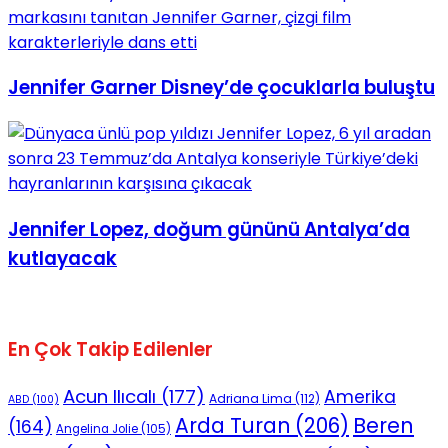
Jennifer Garner Disney’de çocuklarla buluştu
Jennifer Lopez, doğum gününü Antalya’da
kutlayacak
En Çok Takip Edilenler
Acun Ilıcalı
(177)
Amerika
Adriana Lima
(112)
ABD
(100)
Beren
Arda Turan
(206)
(164)
Angelina Jolie
(105)