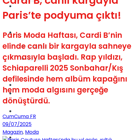
Cardi B, canlı kargayla
Gündem
Paris’te podyuma çıktı!
Yaşam
Paris Moda Haftası, Cardi B’nin
elinde canlı bir kargayla sahneye
Videolar
çıkmasıyla başladı. Rap yıldızı,
Sağlık
Schiaparelli 2025 Sonbahar/Kış
defilesinde hem albüm kapağını
TV
hem moda algısını gerçeğe
Gündem
dönüştürdü.
Kadınca
CumCuma FR
09/07/2025
Magazin
,
Moda
Dünya