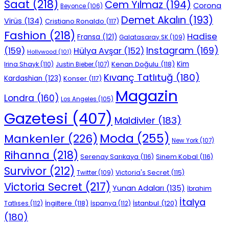
Saat
(218)
Cem Yılmaz
(194)
Corona
Beyonce
(106)
Demet Akalın
(193)
Virüs
(134)
Cristiano Ronaldo
(117)
Fashion
(218)
Hadise
Fransa
(121)
Galatasaray SK
(109)
Instagram
(169)
(159)
Hülya Avşar
(152)
Hollywood
(101)
Kenan Doğulu
(118)
Kim
Irina Shayk
(110)
Justin Bieber
(107)
Kıvanç Tatlıtuğ
(180)
Kardashian
(123)
Konser
(117)
Magazin
Londra
(160)
Los Angeles
(105)
Gazetesi
(407)
Maldivler
(183)
Moda
(255)
Mankenler
(226)
New York
(107)
Rihanna
(218)
Serenay Sarıkaya
(116)
Sinem Kobal
(116)
Survivor
(212)
Victoria's Secret
(115)
Twitter
(109)
Victoria Secret
(217)
Yunan Adaları
(135)
İbrahim
İtalya
İngiltere
(118)
İstanbul
(120)
Tatlıses
(112)
İspanya
(112)
(180)