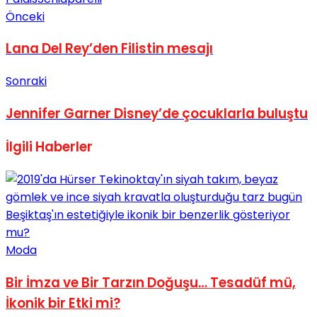
Önceki
Lana Del Rey’den Filistin mesajı
Sonraki
Jennifer Garner Disney’de çocuklarla buluştu
İlgili
Haberler
Moda
Bir İmza ve Bir Tarzın Doğuşu… Tesadüf mü,
İkonik bir Etki mi?