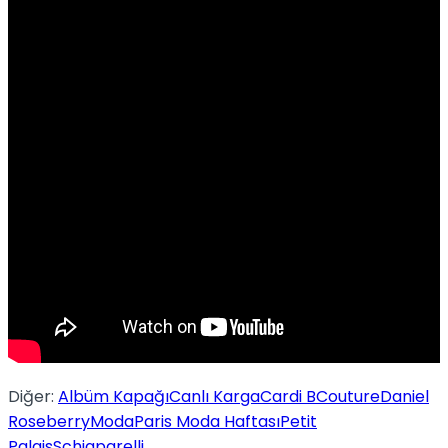
No Result
View All Result
Diğer:
Albüm Kapağı
Canlı Karga
Cardi B
Couture
Daniel
Roseberry
Moda
Paris Moda Haftası
Petit
Palais
Schiaparelli