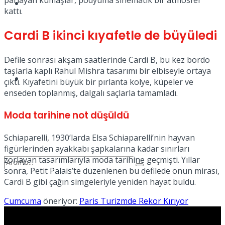
parlayan kumaşlar, podyuma sinematik bir atmosfer
Spor
kattı.
Cardi B ikinci kıyafetle de büyüledi
Defile sonrası akşam saatlerinde Cardi B, bu kez bordo
taşlarla kaplı Rahul Mishra tasarımı bir elbiseyle ortaya
Podcast
çıktı. Kıyafetini büyük bir pırlanta kolye, küpeler ve
enseden toplanmış, dalgalı saçlarla tamamladı.
Moda tarihine not düşüldü
Schiaparelli, 1930’larda Elsa Schiaparelli’nin hayvan
figürlerinden ayakkabı şapkalarına kadar sınırları
zorlayan tasarımlarıyla moda tarihine geçmişti. Yıllar
sonra, Petit Palais’te düzenlenen bu defilede onun mirası,
Cardi B gibi çağın simgeleriyle yeniden hayat buldu.
Cumcuma
öneriyor:
Paris Turizmde Rekor Kırıyor