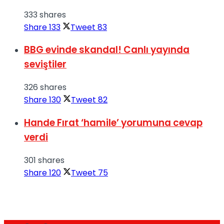
333 shares
Share
133
Tweet
83
BBG evinde skandal! Canlı yayında
seviştiler
326 shares
Share
130
Tweet
82
Hande Fırat ‘hamile’ yorumuna cevap
verdi
301 shares
Share
120
Tweet
75