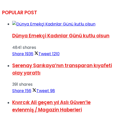
POPULAR POST
Dünya Emekçi Kadınlar Günü kutlu olsun
4841 shares
Share
1936
Tweet
1210
Serenay Sarıkaya’nın transparan kıyafeti
olay yarattı
391 shares
Share
156
Tweet
98
Kıvırcık Ali geçen yıl Aslı Güven’le
evlenmiş / Magazin Haberleri