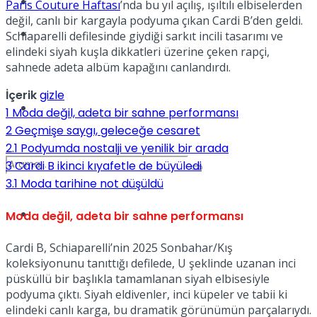
Kadınca
Paris Couture Haftası
’nda bu yıl açılış, ışıltılı elbiselerden
değil, canlı bir kargayla podyuma çıkan Cardi B’den geldi.
Podcast
Schiaparelli defilesinde giydiği sarkıt incili tasarımı ve
elindeki siyah kuşla dikkatleri üzerine çeken rapçi,
sahnede adeta albüm kapağını canlandırdı.
İçerik
gizle
Dünya
1
Moda değil, adeta bir sahne performansı
2
Geçmişe saygı, geleceğe cesaret
2.1
Podyumda nostalji ve yenilik bir arada
3
Cardi B ikinci kıyafetle de büyüledi
3.1
Moda tarihine not düşüldü
Türkiye
Moda değil, adeta bir sahne performansı
No Result
Cardi B, Schiaparelli’nin 2025 Sonbahar/Kış
koleksiyonunu tanıttığı defilede, U şeklinde uzanan inci
püsküllü bir başlıkla tamamlanan siyah elbisesiyle
View All Result
podyuma çıktı. Siyah eldivenler, inci küpeler ve tabii ki
elindeki canlı karga, bu dramatik görünümün parçalarıydı.