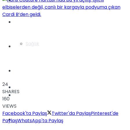
Yaşam
Türkiye
Sağlık
Müzik
Sinema
24
TV
SHARES
Tatil
160
VIEWS
Facebook'ta Paylaş
Twitter'da Paylaş
Pinterest'de
Spor
Paylaş
WhatsApp'ta Paylaş