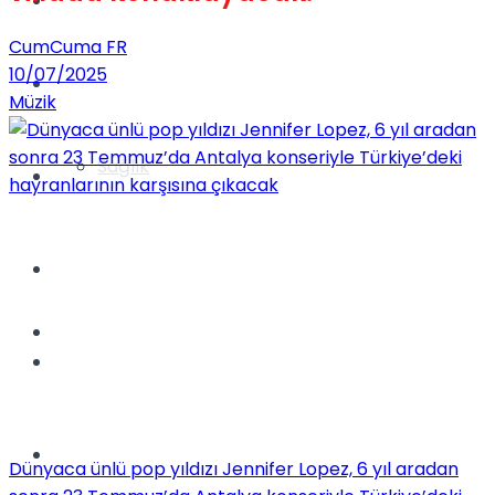
Yaşam
CumCuma FR
10/07/2025
Türkiye
Müzik
Sağlık
Müzik
Sinema
TV
Tatil
Spor
Dünyaca ünlü pop yıldızı Jennifer Lopez, 6 yıl aradan