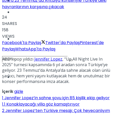
sonra 23 Temmuz’da Antalya konseriyle Türkiye’deki
Kadınca
hayranlarının karşısına çıkacak
Podcast
24
SHARES
158
VIEWS
Dünya
Facebook'ta Paylaş
Twitter'da Paylaş
Pinterest'de
Paylaş
WhatsApp'ta Paylaş
ABD’li pop yıldızı
Jennifer Lopez
, “Up All Night Live In
2025” turnesi kapsamında 6 yıl aradan sonra Türkiye’ye
geliyor. 23 Temmuz’da Antalya’da sahne alacak olan ünlü
şarkıcı, hem yeni yaşını kutlayacak hem de unutulmaz bir
Türkiye
No Result
konser performansına imza atacak.
İçerik
gizle
1
Jennifer Lopez’in sahne şovu için 85 kişilik ekip geliyor
View All Result
1.1
Konaklayacağı villa göz kamaştırıyor
2
Jennifer Lopez’ten Türkiye mesajı: Çok heyecanlıyım