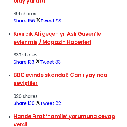
olay yarattı
391 shares
Share
156
Tweet
98
Kıvırcık Ali geçen yıl Aslı Güven’le
evlenmiş / Magazin Haberleri
333 shares
Share
133
Tweet
83
BBG evinde skandal! Canlı yayında
seviştiler
326 shares
Share
130
Tweet
82
Hande Fırat ‘hamile’ yorumuna cevap
verdi