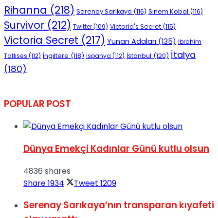
Rihanna
(218)
Serenay Sarıkaya
(116)
Sinem Kobal
(116)
Survivor
(212)
Victoria's Secret
(115)
Twitter
(109)
Victoria Secret
(217)
Yunan Adaları
(135)
İbrahim
İtalya
İngiltere
(118)
İstanbul
(120)
Tatlıses
(112)
İspanya
(112)
(180)
POPULAR POST
Dünya Emekçi Kadınlar Günü kutlu olsun
4836 shares
Share
1934
Tweet
1209
Serenay Sarıkaya’nın transparan kıyafeti