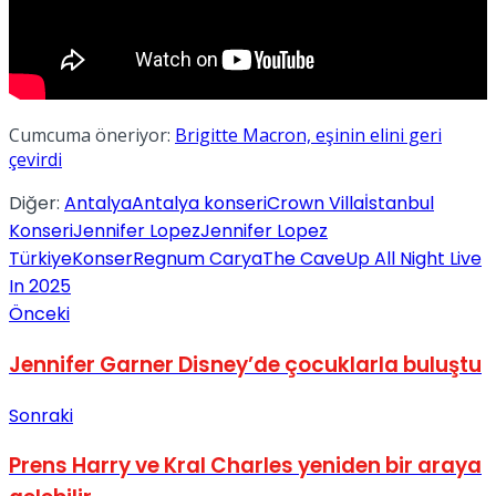
Cumcuma öneriyor:
Brigitte Macron, eşinin elini geri
çevirdi
Diğer:
Antalya
Antalya konseri
Crown Villa
İstanbul
Konseri
Jennifer Lopez
Jennifer Lopez
Türkiye
Konser
Regnum Carya
The Cave
Up All Night Live
In 2025
Önceki
Jennifer Garner Disney’de çocuklarla buluştu
Sonraki
Prens Harry ve Kral Charles yeniden bir araya