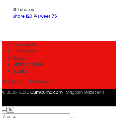
301 shares
Share
120
Tweet
75
CumCuma
Hakkımızda
Künye
Gizlilik Politikası
İletişim
CumCuma | (xml news)
© 2008-2026
CumCuma.com
· Magazin Gazeteniz