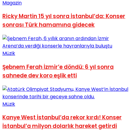
Magazin
Ricky Martin 15 yıl sonra İstanbul’da: Konser
sonrası Türk hamamına gidecek
Müzik
Şebnem Ferah İzmir’e döndü: 6 yıl sonra
sahnede dev koro eşlik etti
Müzik
Kanye West İstanbul’da rekor kırdı! Konser
İstanbul’a milyon dolarlık hareket getirdi