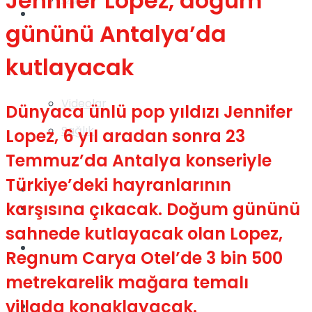
Jennifer Lopez, doğum
Gündem
gününü Antalya’da
kutlayacak
Yaşam
Videolar
Dünyaca ünlü pop yıldızı Jennifer
Sağlık
Lopez, 6 yıl aradan sonra 23
Temmuz’da Antalya konseriyle
Türkiye’deki hayranlarının
TV
karşısına çıkacak. Doğum gününü
Gündem
sahnede kutlayacak olan Lopez,
Kadınca
Regnum Carya Otel’de 3 bin 500
metrekarelik mağara temalı
villada konaklayacak.
Dünya