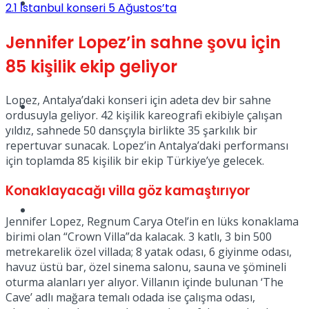
Müzik
2.1
İstanbul konseri 5 Ağustos’ta
Jennifer Lopez’in sahne şovu için
85 kişilik ekip geliyor
Lopez, Antalya’daki konseri için adeta dev bir sahne
Sinema
ordusuyla geliyor. 42 kişilik kareografi ekibiyle çalışan
yıldız, sahnede 50 dansçıyla birlikte 35 şarkılık bir
repertuvar sunacak. Lopez’in Antalya’daki performansı
için toplamda 85 kişilik bir ekip Türkiye’ye gelecek.
Konaklayacağı villa göz kamaştırıyor
Tatil
Jennifer Lopez, Regnum Carya Otel’in en lüks konaklama
birimi olan “Crown Villa”da kalacak. 3 katlı, 3 bin 500
metrekarelik özel villada; 8 yatak odası, 6 giyinme odası,
havuz üstü bar, özel sinema salonu, sauna ve şömineli
oturma alanları yer alıyor. Villanın içinde bulunan ‘The
Cave’ adlı mağara temalı odada ise çalışma odası,