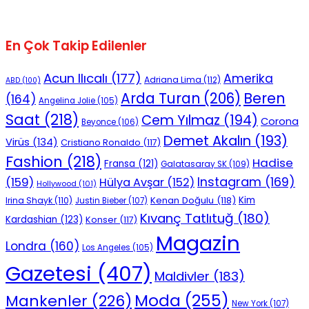
En Çok Takip Edilenler
Acun Ilıcalı
(177)
Amerika
Adriana Lima
(112)
ABD
(100)
Beren
Arda Turan
(206)
(164)
Angelina Jolie
(105)
Saat
(218)
Cem Yılmaz
(194)
Corona
Beyonce
(106)
Demet Akalın
(193)
Virüs
(134)
Cristiano Ronaldo
(117)
Fashion
(218)
Hadise
Fransa
(121)
Galatasaray SK
(109)
Instagram
(169)
(159)
Hülya Avşar
(152)
Hollywood
(101)
Kenan Doğulu
(118)
Kim
Irina Shayk
(110)
Justin Bieber
(107)
Kıvanç Tatlıtuğ
(180)
Kardashian
(123)
Konser
(117)
Magazin
Londra
(160)
Los Angeles
(105)
Gazetesi
(407)
Maldivler
(183)
Moda
(255)
Mankenler
(226)
New York
(107)