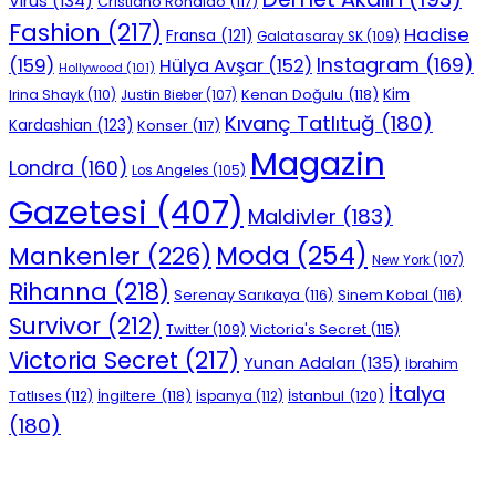
Virüs
(134)
Cristiano Ronaldo
(117)
Fashion
(217)
Hadise
Fransa
(121)
Galatasaray SK
(109)
Instagram
(169)
(159)
Hülya Avşar
(152)
Hollywood
(101)
Kenan Doğulu
(118)
Kim
Irina Shayk
(110)
Justin Bieber
(107)
Kıvanç Tatlıtuğ
(180)
Kardashian
(123)
Konser
(117)
Magazin
Londra
(160)
Los Angeles
(105)
Gazetesi
(407)
Maldivler
(183)
Moda
(254)
Mankenler
(226)
New York
(107)
Rihanna
(218)
Serenay Sarıkaya
(116)
Sinem Kobal
(116)
Survivor
(212)
Victoria's Secret
(115)
Twitter
(109)
Victoria Secret
(217)
Yunan Adaları
(135)
İbrahim
İtalya
İngiltere
(118)
İstanbul
(120)
Tatlıses
(112)
İspanya
(112)
(180)