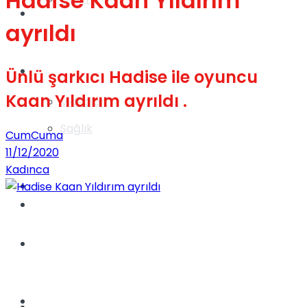
Hadise Kaan Yıldırım
Gündem
ayrıldı
Yaşam
Ünlü şarkıcı Hadise ile oyuncu
Kaan Yıldırım ayrıldı .
Videolar
Sağlık
CumCuma
11/12/2020
Kadınca
TV
Gündem
Kadınca
Dünya