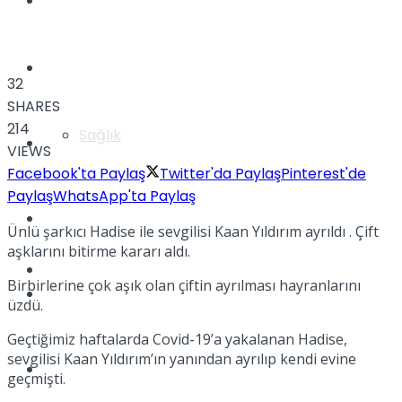
Yaşam
Türkiye
32
SHARES
214
Sağlık
Müzik
VIEWS
Facebook'ta Paylaş
Twitter'da Paylaş
Pinterest'de
Paylaş
WhatsApp'ta Paylaş
Sinema
Ünlü şarkıcı Hadise ile sevgilisi Kaan Yıldırım ayrıldı . Çift
aşklarını bitirme kararı aldı.
TV
Birbirlerine çok aşık olan çiftin ayrılması hayranlarını
Tatil
üzdü.
Geçtiğimiz haftalarda Covid-19’a yakalanan Hadise,
sevgilisi Kaan Yıldırım’ın yanından ayrılıp kendi evine
Spor
geçmişti.