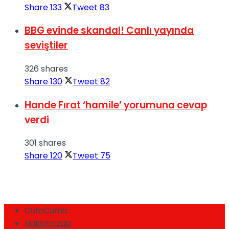
Share
133
Tweet
83
BBG evinde skandal! Canlı yayında
seviştiler
326 shares
Share
130
Tweet
82
Hande Fırat ‘hamile’ yorumuna cevap
verdi
301 shares
Share
120
Tweet
75
CumCuma
Hakkımızda