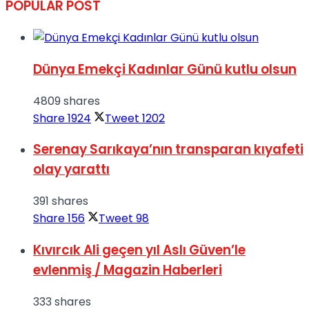
POPULAR POST
Dünya Emekçi Kadınlar Günü kutlu olsun
4809 shares
Share
1924
Tweet
1202
Serenay Sarıkaya’nın transparan kıyafeti
olay yarattı
391 shares
Share
156
Tweet
98
Kıvırcık Ali geçen yıl Aslı Güven’le
evlenmiş / Magazin Haberleri
333 shares