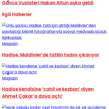
Müzik
Gonca Vuslateri Hakan Altun aşka geldi
İlgili
Haberler
Sinema
Magazin
Hadise, Maldivler’de tatilin tadını çıkarıyor
Tatil
Magazin
Hadise kendisine ‘cahil ve kezban’ diyen
Ahmet Çakar’a dava açtı!