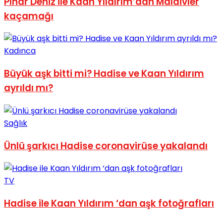
Pınar Deniz ile Kaan Yıldırım’dan Maldivler
No Result
kaçamağı
Kadınca
Büyük aşk bitti mi? Hadise ve Kaan Yıldırım
View All Result
ayrıldı mı?
Sağlık
Ünlü şarkıcı Hadise coronavirüse yakalandı
TV
Hadise ile Kaan Yıldırım ‘dan aşk fotoğrafları