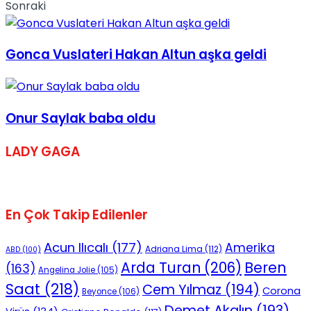
Sonraki
Gonca Vuslateri Hakan Altun aşka geldi
Onur Saylak baba oldu
LADY GAGA
En Çok Takip Edilenler
Acun Ilıcalı
(177)
Amerika
Adriana Lima
(112)
ABD
(100)
Beren
Arda Turan
(206)
(163)
Angelina Jolie
(105)
Saat
(218)
Cem Yılmaz
(194)
Corona
Beyonce
(106)
Demet Akalın
(193)