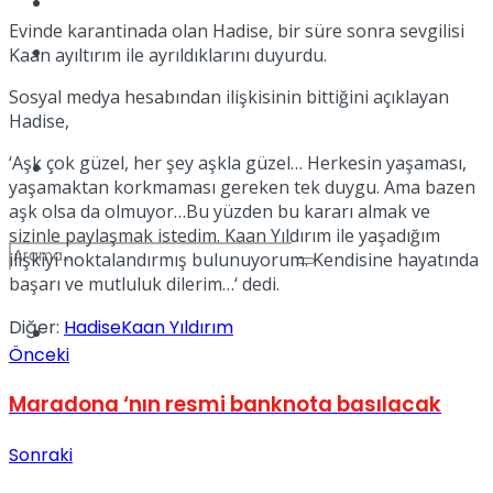
Kadınca
Evinde karantinada olan Hadise, bir süre sonra sevgilisi
Podcast
Kaan ayıltırım ile ayrıldıklarını duyurdu.
Sosyal medya hesabından ilişkisinin bittiğini açıklayan
Hadise,
‘Aşk çok güzel, her şey aşkla güzel… Herkesin yaşaması,
Dünya
yaşamaktan korkmaması gereken tek duygu. Ama bazen
aşk olsa da olmuyor…Bu yüzden bu kararı almak ve
sizinle paylaşmak istedim. Kaan Yıldırım ile yaşadığım
ilişkiyi noktalandırmış bulunuyorum. Kendisine hayatında
başarı ve mutluluk dilerim…‘ dedi.
Diğer:
Hadise
Kaan Yıldırım
Türkiye
No Result
Önceki
Maradona ‘nın resmi banknota basılacak
View All Result
Sonraki