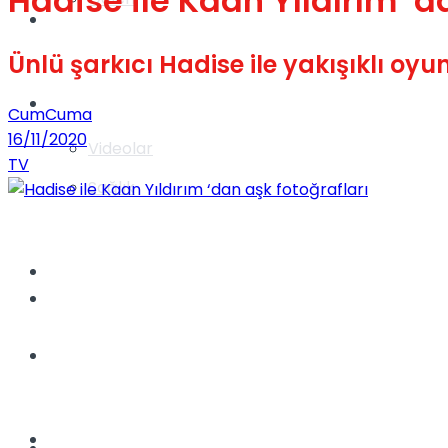
Hadise ile Kaan Yıldırım ‘d
Gündem
Ünlü şarkıcı Hadise ile yakışıklı oy
Yaşam
CumCuma
16/11/2020
Videolar
TV
Sağlık
TV
Gündem
Kadınca
Dünya