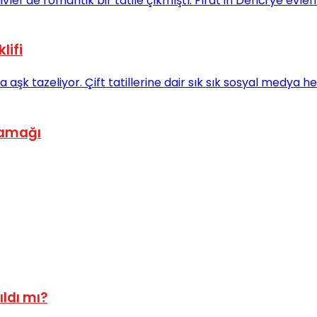
lifi
açamağı
ıldı mı?