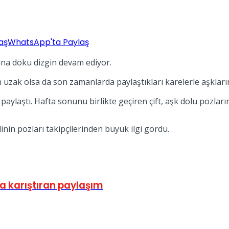
aş
WhatsApp'ta Paylaş
rına doku dizgin devam ediyor.
 uzak olsa da son zamanlarda paylaştıkları karelerle aşklarını
paylaştı. Hafta sonunu birlikte geçiren çift, aşk dolu pozlar
inin pozları takipçilerinden büyük ilgi gördü.
a karıştıran paylaşım