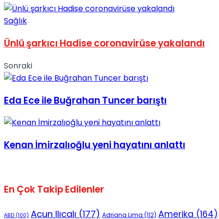
No Result
Sağlık
Ünlü şarkıcı Hadise coronavirüse yakalandı
Sonraki
View All Result
Eda Ece ile Buğrahan Tuncer barıştı
Kenan İmirzalıoğlu yeni hayatını anlattı
En Çok Takip Edilenler
Acun Ilıcalı
(177)
Amerika
(164)
Adriana Lima
(112)
ABD
(100)