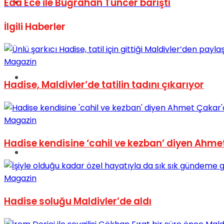
Eda Ece ile Buğrahan Tuncer barıştı
Müzik
İlgili
Haberler
Magazin
Sinema
Hadise, Maldivler’de tatilin tadını çıkarıyor
Magazin
Hadise kendisine ‘cahil ve kezban’ diyen Ahme
Tatil
Magazin
Hadise soluğu Maldivler’de aldı