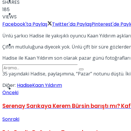
Kadınca
SHARES
185
Podcast
VIEWS
Facebook'ta Paylaş
Twitter'da Paylaş
Pinterest'de Payl
Ünlü şarkıcı Hadise ile yakışıklı oyuncu Kaan Yıldırım aşkla
Dünya
Çiftin mutluluğuna diyecek yok. Ünlü çift bir süre gözlerden
Hadise ile Kaan Yıldırım son olarak pazar günü fotoğrafları 
35 yaşındaki Hadise, paylaşımına, “Pazar” notunu düştü. İkil
Diğer:
Hadise
Kaan Yıldırım
Türkiye
No Result
Önceki
Serenay Sarıkaya Kerem Bürsin barıştı mı? Kaf
View All Result
Sonraki