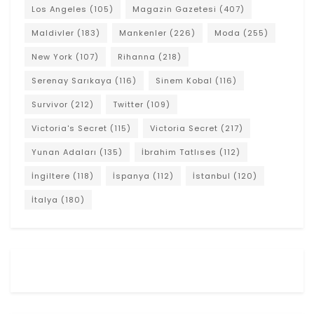
Los Angeles
(105)
Magazin Gazetesi
(407)
Maldivler
(183)
Mankenler
(226)
Moda
(255)
New York
(107)
Rihanna
(218)
Serenay Sarıkaya
(116)
Sinem Kobal
(116)
Survivor
(212)
Twitter
(109)
Victoria's Secret
(115)
Victoria Secret
(217)
Yunan Adaları
(135)
İbrahim Tatlıses
(112)
İngiltere
(118)
İspanya
(112)
İstanbul
(120)
İtalya
(180)