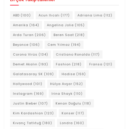
ABD
(100)
Acun Ilıcalı
(177)
Adriana Lima
(112)
Amerika
(164)
Angelina Jolie
(105)
Arda Turan
(206)
Beren Saat
(218)
Beyonce
(106)
Cem Yılmaz
(194)
Corona Virüs
(134)
Cristiano Ronaldo
(117)
Demet Akalın
(193)
Fashion
(218)
Fransa
(121)
Galatasaray SK
(109)
Hadise
(159)
Hollywood
(101)
Hülya Avşar
(152)
Instagram
(169)
Irina Shayk
(110)
Justin Bieber
(107)
Kenan Doğulu
(118)
Kim Kardashian
(123)
Konser
(117)
Kıvanç Tatlıtuğ
(180)
Londra
(160)