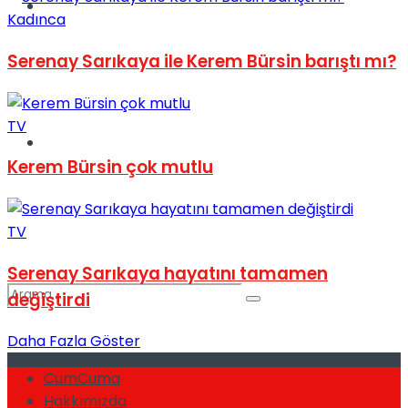
Spor
Kadınca
Serenay Sarıkaya ile Kerem Bürsin barıştı mı?
TV
Podcast
Kerem Bürsin çok mutlu
TV
Serenay Sarıkaya hayatını tamamen
değiştirdi
Daha Fazla Göster
CumCuma
Hakkımızda