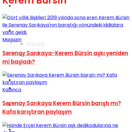
Kerem Bursin
Gündem
Yaşam
Magazin
Videolar
Serenay Sarıkaya-Kerem Bürsin aşkı yeniden
Sağlık
mi başladı?
TV
Gündem
Kadınca
Serenay Sarıkaya Kerem Bürsin barıştı mı?
Kadınca
Kafa karıştıran paylaşım
Dünya