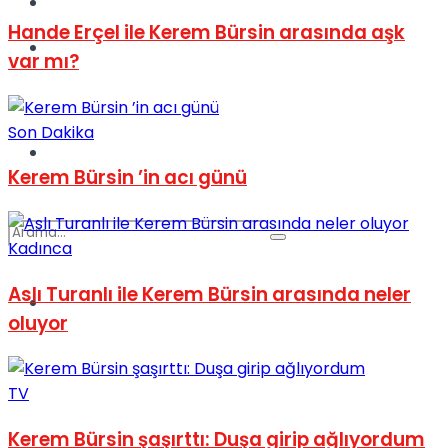
Kadınca
Hande Erçel ile Kerem Bürsin arasında aşk
Podcast
var mı?
Son Dakika
Dünya
Kerem Bürsin ’in acı günü
Kadınca
Aslı Turanlı ile Kerem Bürsin arasında neler
Türkiye
No Result
oluyor
TV
View All Result
Kerem Bürsin şaşırttı: Duşa girip ağlıyordum