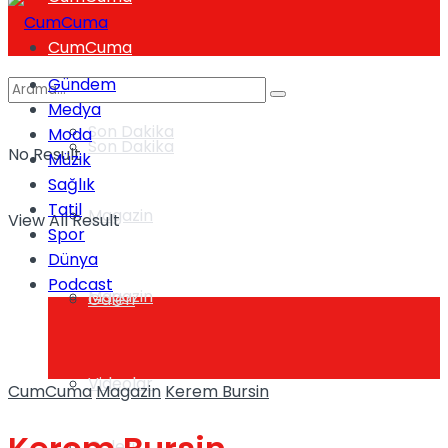
CumCuma
Gündem
Medya
Son Dakika
Moda
Son Dakika
No Result
Müzik
Sağlık
Tatil
Magazin
View All Result
Spor
Dünya
Podcast
Magazin
Galeri
Videolar
CumCuma
Magazin
Kerem Bursin
Galeri