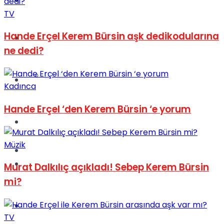
Yaşam
TV
Hande Erçel Kerem Bürsin aşk dedikodularına
Türkiye
ne dedi?
Sağlık
Müzik
Kadınca
Hande Erçel ‘den Kerem Bürsin ‘e yorum
Sinema
Müzik
TV
Tatil
Murat Dalkılıç açıkladı! Sebep Kerem Bürsin
mi?
Spor
TV