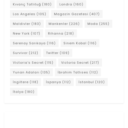
Kıvanç Tatlıtuğ
(180)
Londra
(160)
Los Angeles
(105)
Magazin Gazetesi
(407)
Maldivler
(183)
Mankenler
(226)
Moda
(255)
New York
(107)
Rihanna
(218)
Serenay Sarıkaya
(116)
Sinem Kobal
(116)
Survivor
(212)
Twitter
(109)
Victoria's Secret
(115)
Victoria Secret
(217)
Yunan Adaları
(135)
İbrahim Tatlıses
(112)
İngiltere
(118)
İspanya
(112)
İstanbul
(120)
İtalya
(180)