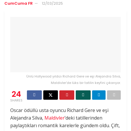
CumCuma FR
12/03/2025
Ünlü Hollywood yıldızı Richard Gere ve eşi Alejandra Silva,
Maldivler'de lüks bir tatilin keyfini çıkarıyor.
24
SHARES
Oscar ödüllü usta oyuncu Richard Gere ve eşi
Alejandra Silva,
Maldivler
’deki tatillerinden
paylaştıkları romantik karelerle gündem oldu. Çift,