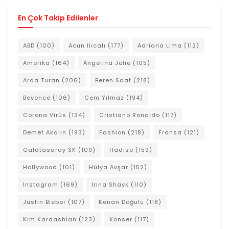
En Çok Takip Edilenler
ABD
(100)
Acun Ilıcalı
(177)
Adriana Lima
(112)
Amerika
(164)
Angelina Jolie
(105)
Arda Turan
(206)
Beren Saat
(218)
Beyonce
(106)
Cem Yılmaz
(194)
Corona Virüs
(134)
Cristiano Ronaldo
(117)
Demet Akalın
(193)
Fashion
(218)
Fransa
(121)
Galatasaray SK
(109)
Hadise
(159)
Hollywood
(101)
Hülya Avşar
(152)
Instagram
(169)
Irina Shayk
(110)
Justin Bieber
(107)
Kenan Doğulu
(118)
Kim Kardashian
(123)
Konser
(117)