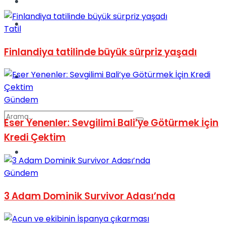
Kadınca
Podcast
Tatil
Finlandiya tatilinde büyük sürpriz yaşadı
Dünya
Gündem
Eser Yenenler: Sevgilimi Bali’ye Götürmek İçin
Kredi Çektim
Türkiye
No Result
Gündem
3 Adam Dominik Survivor Adası’nda
View All Result