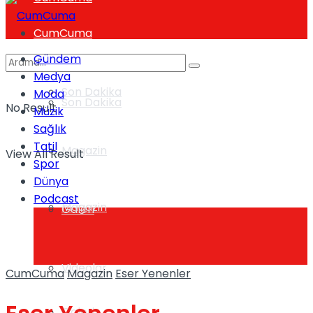
CumCuma
Gündem
Medya
Son Dakika
Moda
Son Dakika
No Result
Müzik
Sağlık
Tatil
Magazin
View All Result
Spor
Dünya
Podcast
Magazin
Galeri
Videolar
CumCuma
Magazin
Eser Yenenler
Galeri