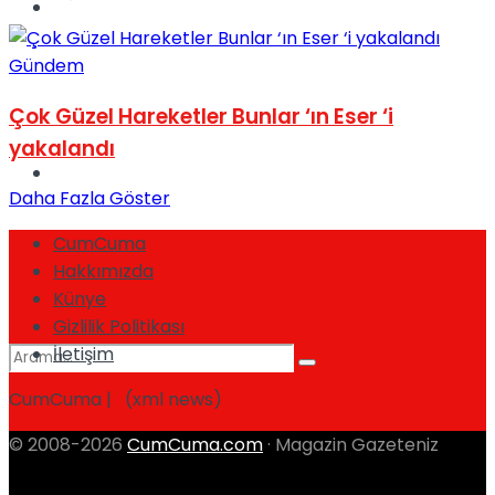
Spor
Gündem
Çok Güzel Hareketler Bunlar ‘ın Eser ‘i
yakalandı
Podcast
Daha Fazla Göster
CumCuma
Hakkımızda
Künye
Gizlilik Politikası
İletişim
CumCuma | (xml news)
© 2008-2026
CumCuma.com
· Magazin Gazeteniz