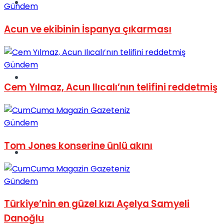
Müzik
Gündem
Acun ve ekibinin İspanya çıkarması
Gündem
Sinema
Cem Yılmaz, Acun Ilıcalı’nın telifini reddetmiş
Gündem
Tom Jones konserine ünlü akını
Tatil
Gündem
Türkiye’nin en güzel kızı Açelya Samyeli
Danoğlu