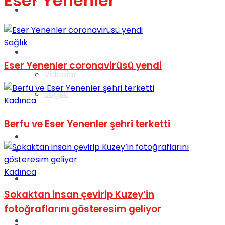
Eser Yenenler
Gündem
Sağlık
Yaşam
Eser Yenenler coronavirüsü yendi
Videolar
Sağlık
Kadınca
Berfu ve Eser Yenenler şehri terketti
TV
Gündem
Kadınca
Kadınca
Sokaktan insan çevirip Kuzey’in
fotoğraflarını gösteresim geliyor
Dünya