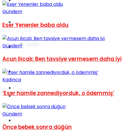
Yaşam
Gündem
Türkiye
Eser Yenenler baba oldu
Sağlık
Gündem
Müzik
Acun Ilıcalı: Ben tavsiye vermesem daha iyi
Sinema
Kadınca
TV
‘Eser hamile zannediyorduk, o ödemmiş’
Tatil
Gündem
Spor
Önce bebek sonra düğün