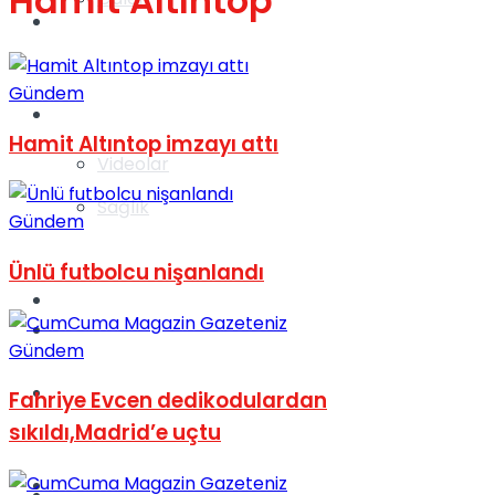
Hamit Altıntop
Gündem
Gündem
Yaşam
Hamit Altıntop imzayı attı
Videolar
Sağlık
Gündem
Ünlü futbolcu nişanlandı
TV
Gündem
Gündem
Kadınca
Fahriye Evcen dedikodulardan
sıkıldı,Madrid’e uçtu
Dünya