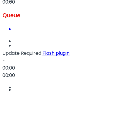
Müzik
00:00
Queue
Sinema
Update Required
Flash plugin
-
00:00
00:00
Tatil