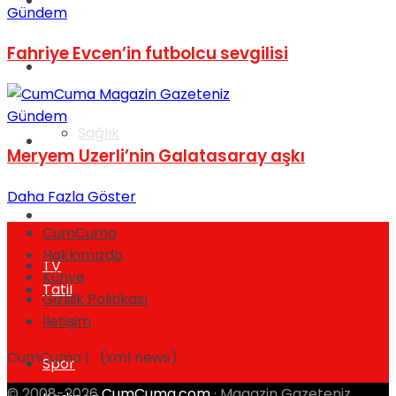
Yaşam
Gündem
Fahriye Evcen’in futbolcu sevgilisi
Türkiye
Gündem
Sağlık
Müzik
Meryem Uzerli’nin Galatasaray aşkı
Daha Fazla Göster
Sinema
CumCuma
Hakkımızda
TV
Künye
Tatil
Gizlilik Politikası
İletişim
CumCuma | (xml news)
Spor
© 2008-2026
CumCuma.com
· Magazin Gazeteniz