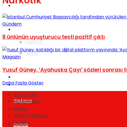
Narkotik
Gündem
Gündem
Yaşam
8 ünlünün uyuşturucu testi pozitif çıktı
Videolar
Sağlık
Magazin
Yusuf Güney, ‘Ayahuska Çayı’ sözleri sonrası 
TV
Daha Fazla Göster
Gündem
CumCuma
Kadınca
Hakkımızda
Künye
Gizlilik Politikası
İletişim
Dünya