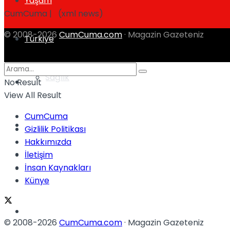
Yaşam
CumCuma | (xml news)
© 2008-2026
CumCuma.com
· Magazin Gazeteniz
Türkiye
Sağlık
Müzik
No Result
View All Result
CumCuma
Sinema
Gizlilik Politikası
Hakkımızda
TV
İletişim
İnsan Kaynakları
Tatil
Künye
Spor
© 2008-2026
CumCuma.com
· Magazin Gazeteniz