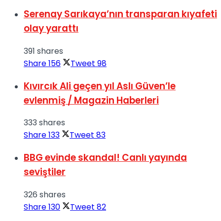
Serenay Sarıkaya’nın transparan kıyafeti
olay yarattı
391 shares
Share
156
Tweet
98
Kıvırcık Ali geçen yıl Aslı Güven’le
evlenmiş / Magazin Haberleri
333 shares
Share
133
Tweet
83
BBG evinde skandal! Canlı yayında
seviştiler
326 shares
Share
130
Tweet
82