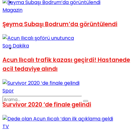
Spor
Magazin
Şeyma Subaşı Bodrum’da görüntülendi
Son Dakika
Podcast
Acun Ilıcalı trafik kazası geçirdi! Hastanede
acil tedaviye alındı
Spor
Survivor 2020 ‘de finale gelindi
TV