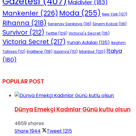
Gazetesi
(407)
Maldivler
(183)
Moda
(255)
Mankenler
(226)
New York
(107)
Rihanna
(218)
Serenay Sarıkaya
(116)
Sinem Kobal
(116)
Survivor
(212)
Victoria's Secret
(115)
Twitter
(109)
Victoria Secret
(217)
Yunan Adaları
(135)
İbrahim
İtalya
İngiltere
(118)
İstanbul
(120)
Tatlıses
(112)
İspanya
(112)
(180)
POPULAR POST
Dünya Emekçi Kadınlar Günü kutlu olsun
4859 shares
Share
1944
Tweet
1215