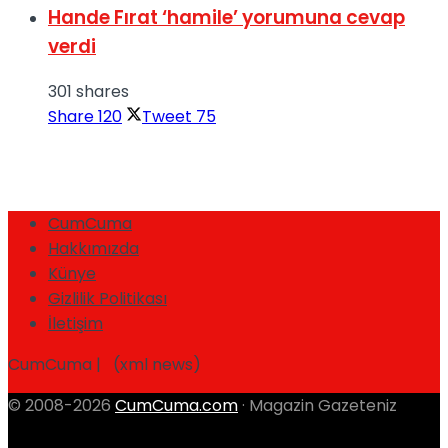
Hande Fırat ‘hamile’ yorumuna cevap
verdi
301 shares
Share
120
Tweet
75
CumCuma
Hakkımızda
Künye
Gizlilik Politikası
İletişim
CumCuma | (xml news)
© 2008-2026
CumCuma.com
· Magazin Gazeteniz