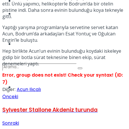
Kadınca
etti. Ünlü yapımcı, helikopterle Bodrum’da bir otelin
pistine indi. Daha sonra evinin bulunduğu koya tekneyle
Podcast
gitti.
Yaptığı yarışma programlarıyla servetine servet katan
Acun, Bodrum’da arkadaşları Esat Yontuç ve Oğulcan
Engin’le buluştu.
Dünya
Hep birlikte Acun’un evinin bulunduğu koydaki iskeleye
gidip bir botla sürat teknesine binen ekip, sürat
denemeleri yaptı.
Error, group does not exist! Check your syntax! (ID:
7)
Türkiye
Diğer:
Acun Ilıcalı
No Result
Önceki
Sylvester Stallone Akdeniz turunda
View All Result
Sonraki