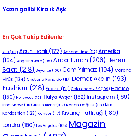
Yazın galibi Kiralık Aşk
En Çok Takip Edilenler
Acun Ilıcalı
(177)
Amerika
Adriana Lima
(112)
ABD
(100)
Beren
Arda Turan
(206)
(164)
Angelina Jolie
(105)
Saat
(218)
Cem Yılmaz
(194)
Corona
Beyonce
(106)
Demet Akalın
(193)
Virüs
(134)
Cristiano Ronaldo
(117)
Fashion
(218)
Hadise
Fransa
(121)
Galatasaray SK
(109)
Instagram
(169)
(159)
Hülya Avşar
(152)
Hollywood
(101)
Kenan Doğulu
(118)
Kim
Irina Shayk
(110)
Justin Bieber
(107)
Kıvanç Tatlıtuğ
(180)
Kardashian
(123)
Konser
(117)
Magazin
Londra
(160)
Los Angeles
(105)