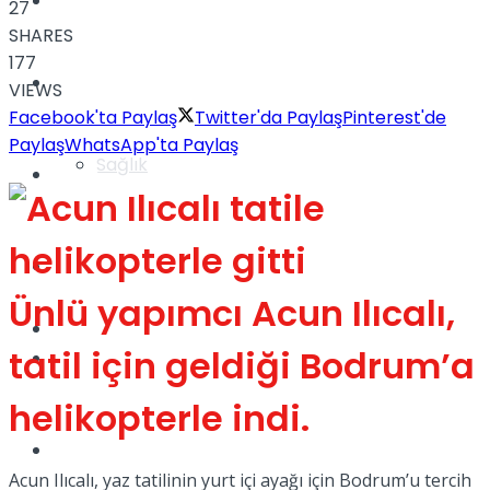
Yaşam
27
SHARES
177
Türkiye
VIEWS
Facebook'ta Paylaş
Twitter'da Paylaş
Pinterest'de
Paylaş
WhatsApp'ta Paylaş
Sağlık
Müzik
Sinema
Ünlü yapımcı Acun Ilıcalı,
TV
tatil için geldiği Bodrum’a
Tatil
helikopterle indi.
Spor
Acun Ilıcalı, yaz tatilinin yurt içi ayağı için Bodrum’u tercih