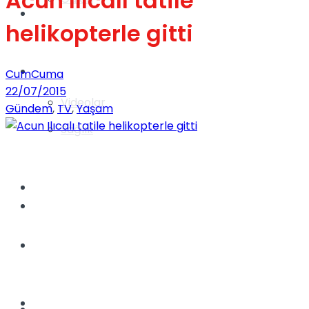
Acun Ilıcalı tatile
Gündem
helikopterle gitti
Yaşam
CumCuma
22/07/2015
Videolar
Gündem
,
TV
,
Yaşam
Sağlık
TV
Gündem
Kadınca
Dünya