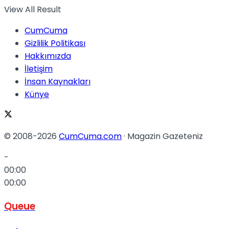
View All Result
No Result
CumCuma
Gizlilik Politikası
Hakkımızda
İletişim
İnsan Kaynakları
View All Result
Künye
© 2008-2026
CumCuma.com
· Magazin Gazeteniz
-
00:00
00:00
Queue