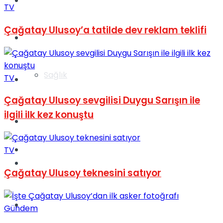
Yaşam
TV
Çağatay Ulusoy’a tatilde dev reklam teklifi
Türkiye
Sağlık
TV
Müzik
Çağatay Ulusoy sevgilisi Duygu Sarışın ile
ilgili ilk kez konuştu
Sinema
TV
TV
Tatil
Çağatay Ulusoy teknesini satıyor
Spor
Gündem