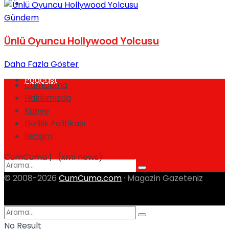
Spor
Gündem
Ünlü Oyuncu Hollywood Yolcusu
Daha Fazla Göster
Podcast
CumCuma
Hakkımızda
Künye
Gizlilik Politikası
İletişim
CumCuma | (xml news)
© 2008-2026
CumCuma.com
· Magazin Gazeteniz
No Result