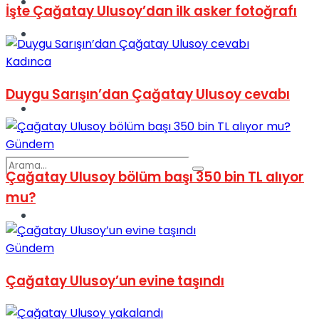
Kadınca
İşte Çağatay Ulusoy’dan ilk asker fotoğrafı
Podcast
Kadınca
Duygu Sarışın’dan Çağatay Ulusoy cevabı
Dünya
Gündem
Çağatay Ulusoy bölüm başı 350 bin TL alıyor
mu?
Türkiye
No Result
Gündem
Çağatay Ulusoy’un evine taşındı
View All Result