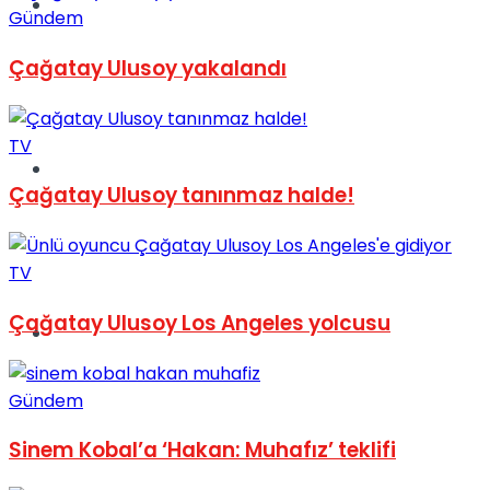
Müzik
Gündem
Çağatay Ulusoy yakalandı
TV
Sinema
Çağatay Ulusoy tanınmaz halde!
TV
Çağatay Ulusoy Los Angeles yolcusu
Tatil
Gündem
Sinem Kobal’a ‘Hakan: Muhafız’ teklifi