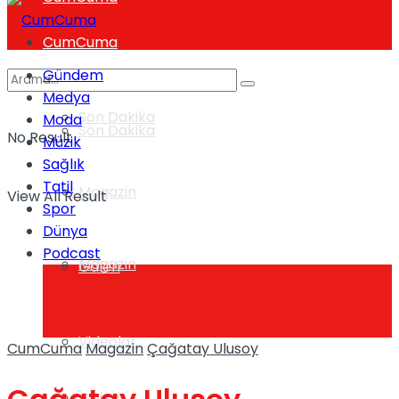
CumCuma
Gündem
Medya
Son Dakika
Moda
Son Dakika
No Result
Müzik
Sağlık
Tatil
Magazin
View All Result
Spor
Dünya
Podcast
Magazin
Galeri
Videolar
CumCuma
Magazin
Çağatay Ulusoy
Galeri