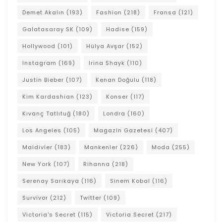
Demet Akalın
(193)
Fashion
(218)
Fransa
(121)
Galatasaray SK
(109)
Hadise
(159)
Hollywood
(101)
Hülya Avşar
(152)
Instagram
(169)
Irina Shayk
(110)
Justin Bieber
(107)
Kenan Doğulu
(118)
Kim Kardashian
(123)
Konser
(117)
Kıvanç Tatlıtuğ
(180)
Londra
(160)
Los Angeles
(105)
Magazin Gazetesi
(407)
Maldivler
(183)
Mankenler
(226)
Moda
(255)
New York
(107)
Rihanna
(218)
Serenay Sarıkaya
(116)
Sinem Kobal
(116)
Survivor
(212)
Twitter
(109)
Victoria's Secret
(115)
Victoria Secret
(217)