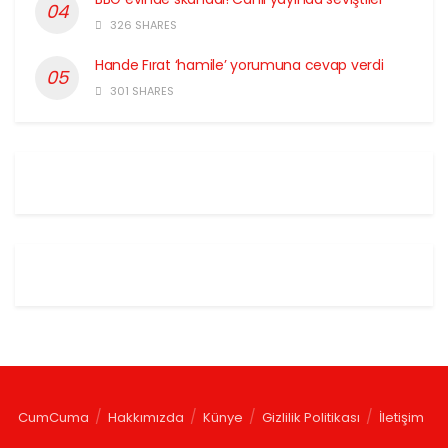
326 SHARES
Hande Fırat ‘hamile’ yorumuna cevap verdi
301 SHARES
CumCuma
Hakkımızda
Künye
Gizlilik Politikası
İletişim