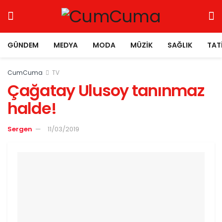
GÜNDEM
MEDYA
MODA
MÜZIK
SAĞLIK
TAT
CumCuma
TV
Çağatay Ulusoy tanınmaz
halde!
Sergen
11/03/2019