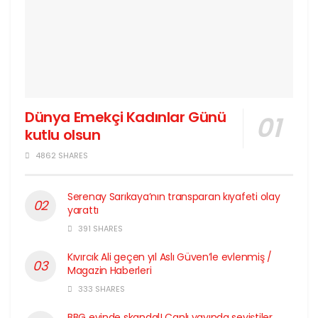
Dünya Emekçi Kadınlar Günü
kutlu olsun
4862 SHARES
Serenay Sarıkaya’nın transparan kıyafeti olay
yarattı
391 SHARES
Kıvırcık Ali geçen yıl Aslı Güven’le evlenmiş /
Magazin Haberleri
333 SHARES
BBG evinde skandal! Canlı yayında seviştiler