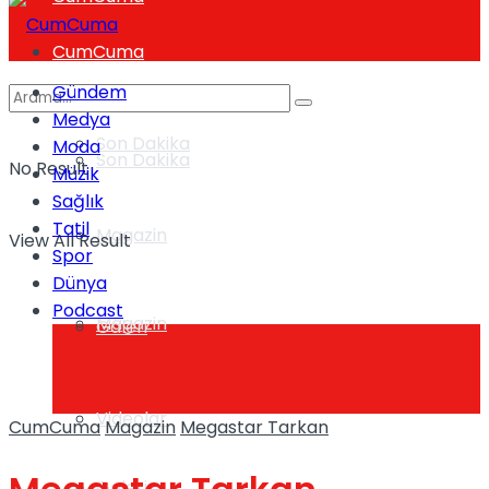
CumCuma
Gündem
Medya
Son Dakika
Moda
Son Dakika
No Result
Müzik
Sağlık
Tatil
Magazin
View All Result
Spor
Dünya
Podcast
Magazin
Galeri
Videolar
CumCuma
Magazin
Megastar Tarkan
Galeri