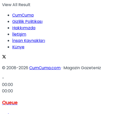
View All Result
No Result
CumCuma
Gizlilik Politikası
Hakkımızda
İletişim
İnsan Kaynakları
View All Result
Künye
© 2008-2026
CumCuma.com
· Magazin Gazeteniz
-
00:00
00:00
Queue