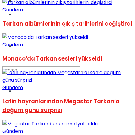
Kadınca
Gündem
Podcast
Tarkan albümlerinin çıkış tarihlerini değiştirdi
Gündem
Dünya
Monaco’da Tarkan sesleri yükseldi
Gündem
Türkiye
No Result
Latin hayranlarından Megastar Tarkan’a
doğum günü sürprizi
View All Result
Gündem