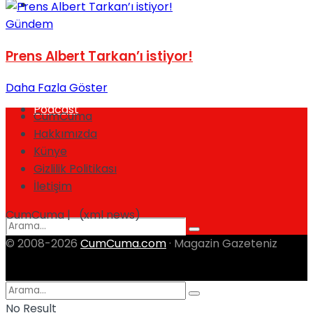
Spor
Gündem
Prens Albert Tarkan’ı istiyor!
Daha Fazla Göster
Podcast
CumCuma
Hakkımızda
Künye
Gizlilik Politikası
İletişim
CumCuma | (xml news)
© 2008-2026
CumCuma.com
· Magazin Gazeteniz
No Result