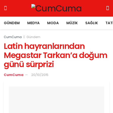
GÜNDEM
MEDYA
MODA
MÜZIK
SAĞLIK
TAT
CumCuma
Gündem
Latin hayranlarından
Megastar Tarkan’a doğum
günü sürprizi
CumCuma
20/10/2015