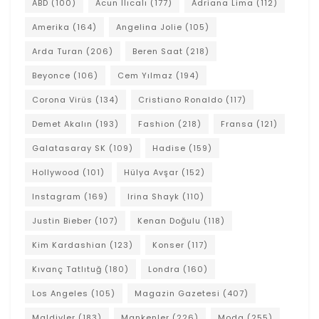
ABD
(100)
Acun Ilıcalı
(177)
Adriana Lima
(112)
Amerika
(164)
Angelina Jolie
(105)
Arda Turan
(206)
Beren Saat
(218)
Beyonce
(106)
Cem Yılmaz
(194)
Corona Virüs
(134)
Cristiano Ronaldo
(117)
Demet Akalın
(193)
Fashion
(218)
Fransa
(121)
Galatasaray SK
(109)
Hadise
(159)
Hollywood
(101)
Hülya Avşar
(152)
Instagram
(169)
Irina Shayk
(110)
Justin Bieber
(107)
Kenan Doğulu
(118)
Kim Kardashian
(123)
Konser
(117)
Kıvanç Tatlıtuğ
(180)
Londra
(160)
Los Angeles
(105)
Magazin Gazetesi
(407)
Maldivler
(183)
Mankenler
(226)
Moda
(255)