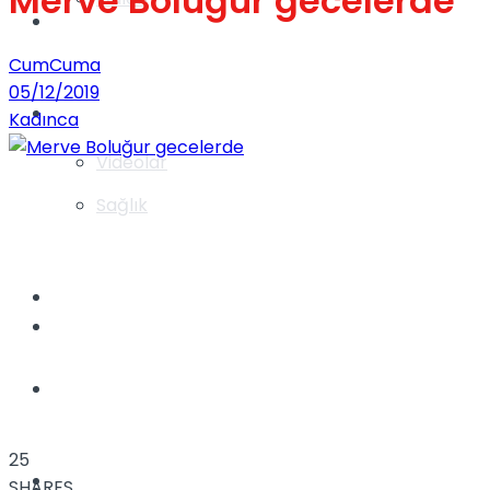
Merve Boluğur gecelerde
Gündem
CumCuma
05/12/2019
Yaşam
Kadınca
Videolar
Sağlık
TV
Gündem
Kadınca
25
Dünya
SHARES