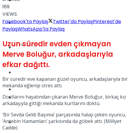
Yaşam
169
VIEWS
Facebook'ta Paylaş
Twitter'da Paylaş
Pinterest'de
Türkiye
Paylaş
WhatsApp'ta Paylaş
Uzun süredir evden çıkmayan
Sağlık
Müzik
Merve Boluğur, arkadaşlarıyla
efkar dağıttı.
Sinema
Bir süredir eve kapanan güzel oyuncu, arkadaşlarıyla bir
mekanda eğlenip stres attı.
TV
Dostlarını hayatından çıkaran Merve Boluğur, birkaç kız
Tatil
arkadaşıyla gittiği mekanda kurtlarını döktü.
‘Bir Sevda Geldi Başıma’ parçasında halay çeken oyuncu,
‘Antebin Hamamları’ şarkısında da göbek attı. (Milliyet
Spor
Cadde)