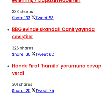
evlenmiş / Magazin Haberleri
333 shares
Share
133
Tweet
83
BBG evinde skandal! Canlı yayında
seviştiler
326 shares
Share
130
Tweet
82
Hande Fırat ‘hamile’ yorumuna cevap
verdi
301 shares
Share
120
Tweet
75