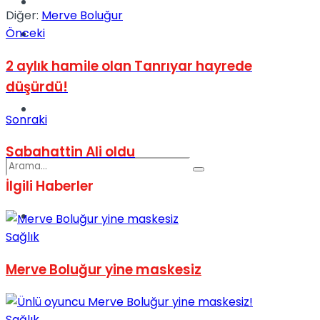
Kadınca
Diğer:
Merve Boluğur
Önceki
Podcast
2 aylık hamile olan Tanrıyar hayrede
düşürdü!
Dünya
Sonraki
Sabahattin Ali oldu
İlgili
Haberler
Türkiye
No Result
Sağlık
Merve Boluğur yine maskesiz
View All Result
Sağlık