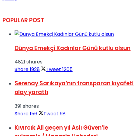
POPULAR POST
Dünya Emekçi Kadınlar Günü kutlu olsun
4821 shares
Share
1928
Tweet
1205
Serenay Sarıkaya’nın transparan kıyafeti
olay yarattı
391 shares
Share
156
Tweet
98
Kıvırcık Ali geçen yıl Aslı Güven’le