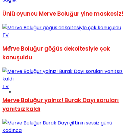
Müzik
Ünlü oyuncu Merve Boluğur yine maskesiz!
TV
Sinema
Merve Boluğur göğüs dekoltesiyle çok
konuşuldu
TV
Tatil
Merve Boluğur yalnız! Burak Dayı soruları
yanıtsız kaldı
Kadınca