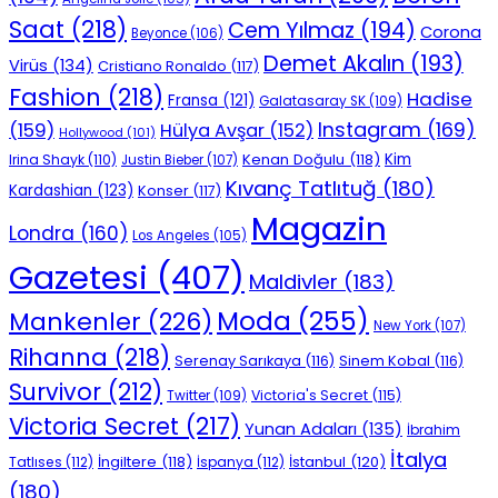
Saat
(218)
Cem Yılmaz
(194)
Corona
Beyonce
(106)
Demet Akalın
(193)
Virüs
(134)
Cristiano Ronaldo
(117)
Fashion
(218)
Hadise
Fransa
(121)
Galatasaray SK
(109)
Instagram
(169)
(159)
Hülya Avşar
(152)
Hollywood
(101)
Kenan Doğulu
(118)
Kim
Irina Shayk
(110)
Justin Bieber
(107)
Kıvanç Tatlıtuğ
(180)
Kardashian
(123)
Konser
(117)
Magazin
Londra
(160)
Los Angeles
(105)
Gazetesi
(407)
Maldivler
(183)
Moda
(255)
Mankenler
(226)
New York
(107)
Rihanna
(218)
Serenay Sarıkaya
(116)
Sinem Kobal
(116)
Survivor
(212)
Victoria's Secret
(115)
Twitter
(109)
Victoria Secret
(217)
Yunan Adaları
(135)
İbrahim
İtalya
İngiltere
(118)
İstanbul
(120)
Tatlıses
(112)
İspanya
(112)
(180)