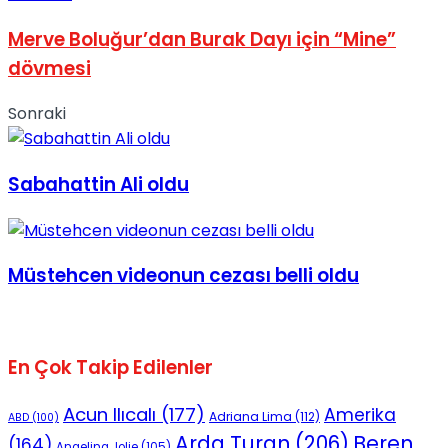
No Result
Merve Boluğur’dan Burak Dayı için “Mine”
dövmesi
Sonraki
View All Result
Sabahattin Ali oldu
Müstehcen videonun cezası belli oldu
En Çok Takip Edilenler
Acun Ilıcalı
(177)
Amerika
Adriana Lima
(112)
ABD
(100)
Beren
Arda Turan
(206)
(164)
Angelina Jolie
(105)