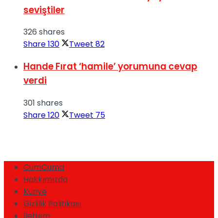
seviştiler
326 shares
Share
130
Tweet
82
Hande Fırat ‘hamile’ yorumuna cevap
verdi
301 shares
Share
120
Tweet
75
CumCuma
Hakkımızda
Künye
Gizlilik Politikası
İletişim