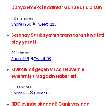
Dünya Emekçi Kadınlar Günü kutlu olsun
4891 shares
Share
1956
Tweet
1223
Serenay Sarıkaya’nın transparan kıyafeti
olay yarattı
391 shares
Share
156
Tweet
98
Kıvırcık Ali geçen yıl Aslı Güven’le
evlenmiş / Magazin Haberleri
333 shares
Share
133
Tweet
83
BBG evinde skandal! Canlı yayında