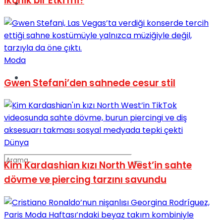
İkonik bir Etki mi?
Spor
Moda
Podcast
Gwen Stefani’den sahnede cesur stil
Dünya
Kim Kardashian kızı North West’in sahte
dövme ve piercing tarzını savundu