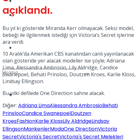
Kadınca
açıklandı.
Podcast
Bu yıl ki gösteride Miranda Kerr olmayacak. Seksi model,
bebeği ile ilgilenmek istediği için Victoria’s Secret işlerine
ara verdi.
Dünya
10 Aralık’da Amerikan CBS kanalından canlı yayınlanacak
olan gösteride yer alacak modeller ise şöyle; Adriana
Lima, Alessandra Ambrosio, Lily Aldridge, Candice
Swanepoel, Behati Prinsloo, Doutzen Kroes, Karlie Kloss,
Lindsay Ellingson.
Bu yılki defilede One Direction sahne alacak.
Türkiye
No Result
Diğer:
Adriana Lima
Alessandra Ambrosio
Behati
Prinsloo
Candice Swanepoel
Doutzen
Kroes
Fashion
Karlie Kloss
Lily Aldridge
Lindsay
View All Result
Ellingson
Mankenler
Moda
One Direction
Victoria
Secret
Victoria's Secret
Victoria's Secret Melekleri