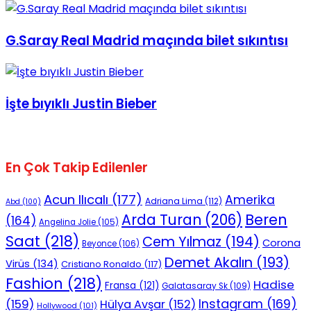
G.Saray Real Madrid maçında bilet sıkıntısı
İşte bıyıklı Justin Bieber
En Çok Takip Edilenler
Acun Ilıcalı
(177)
Amerika
Adriana Lima
(112)
Abd
(100)
Beren
Arda Turan
(206)
(164)
Angelina Jolie
(105)
Saat
(218)
Cem Yılmaz
(194)
Corona
Beyonce
(106)
Demet Akalın
(193)
Virüs
(134)
Cristiano Ronaldo
(117)
Fashion
(218)
Hadise
Fransa
(121)
Galatasaray Sk
(109)
Instagram
(169)
(159)
Hülya Avşar
(152)
Hollywood
(101)