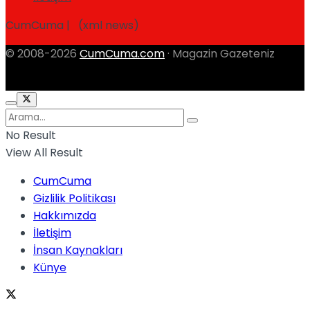
CumCuma | (xml news)
© 2008-2026
CumCuma.com
· Magazin Gazeteniz
No Result
View All Result
CumCuma
Gizlilik Politikası
Hakkımızda
İletişim
İnsan Kaynakları
Künye