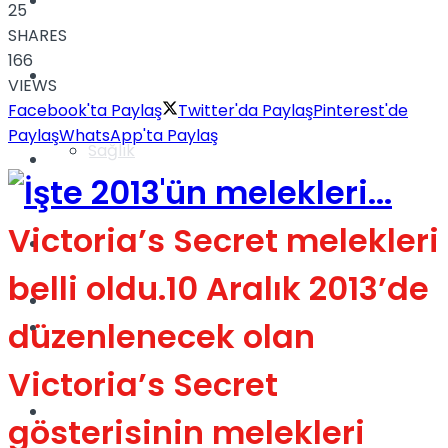
Yaşam
25
SHARES
166
Türkiye
VIEWS
Facebook'ta Paylaş
Twitter'da Paylaş
Pinterest'de
Paylaş
WhatsApp'ta Paylaş
Sağlık
Müzik
Victoria’s Secret melekleri
Sinema
belli oldu.10 Aralık 2013’de
TV
düzenlenecek olan
Tatil
Victoria’s Secret
Spor
gösterisinin melekleri