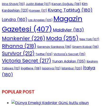
Kenan Doğulu
(118)
Kim
Irina Shayk
(110)
Justin Bieber
(107)
Kıvanç Tatlıtuğ
(180)
Kardashian
(123)
Konser
(117)
Magazin
Londra
(160)
Los Angeles
(105)
Gazetesi
(407)
Maldivler
(183)
Moda
(255)
Mankenler
(226)
New York
(107)
Rihanna
(218)
Serenay Sarıkaya
(116)
Sinem Kobal
(116)
Survivor
(212)
Victoria's Secret
(115)
Twitter
(109)
Victoria Secret
(217)
Yunan Adaları
(135)
İbrahim
İtalya
İngiltere
(118)
İstanbul
(120)
Tatlıses
(112)
İspanya
(112)
(180)
POPULAR POST