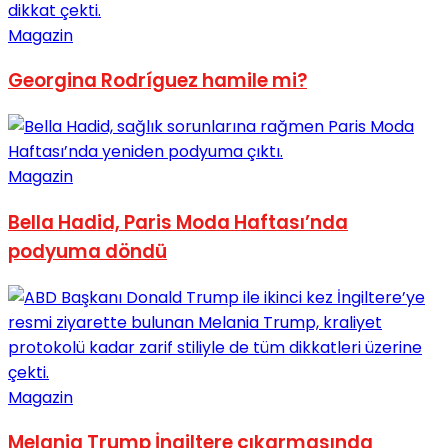
No Result
Magazin
Georgina Rodríguez hamile mi?
View All Result
Magazin
Bella Hadid, Paris Moda Haftası’nda
podyuma döndü
Magazin
Melania Trump İngiltere çıkarmasında