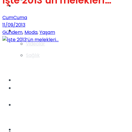
İşte 2013’ün melekleri…
Gündem
CumCuma
11/09/2013
Yaşam
Gündem
,
Moda
,
Yaşam
Videolar
Sağlık
TV
Gündem
Kadınca
Dünya