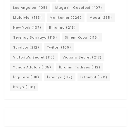
Los Angeles
(105)
Magazin Gazetesi
(407)
Maldivler
(183)
Mankenler
(226)
Moda
(255)
New York
(107)
Rihanna
(218)
Serenay Sarıkaya
(116)
Sinem Kobal
(116)
Survivor
(212)
Twitter
(109)
Victoria's Secret
(115)
Victoria Secret
(217)
Yunan Adaları
(135)
İbrahim Tatlıses
(112)
İngiltere
(118)
İspanya
(112)
İstanbul
(120)
İtalya
(180)