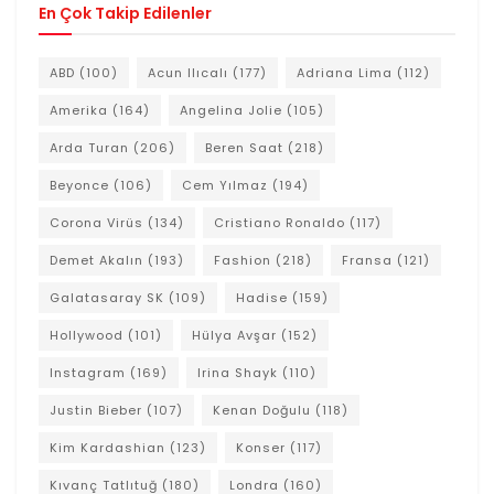
En Çok Takip Edilenler
ABD
(100)
Acun Ilıcalı
(177)
Adriana Lima
(112)
Amerika
(164)
Angelina Jolie
(105)
Arda Turan
(206)
Beren Saat
(218)
Beyonce
(106)
Cem Yılmaz
(194)
Corona Virüs
(134)
Cristiano Ronaldo
(117)
Demet Akalın
(193)
Fashion
(218)
Fransa
(121)
Galatasaray SK
(109)
Hadise
(159)
Hollywood
(101)
Hülya Avşar
(152)
Instagram
(169)
Irina Shayk
(110)
Justin Bieber
(107)
Kenan Doğulu
(118)
Kim Kardashian
(123)
Konser
(117)
Kıvanç Tatlıtuğ
(180)
Londra
(160)