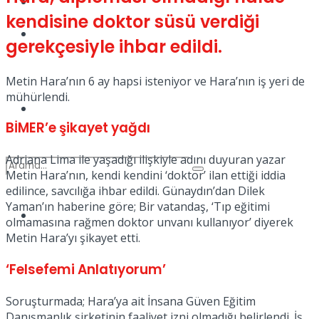
Kadınca
kendisine doktor süsü verdiği
Podcast
gerekçesiyle ihbar edildi.
Metin Hara’nın 6 ay hapsi isteniyor ve Hara’nın iş yeri de
mühürlendi.
Dünya
BİMER’e şikayet yağdı
Adriana Lima ile yaşadığı ilişkiyle adını duyuran yazar
Metin Hara’nın, kendi kendini ‘doktor’ ilan ettiği iddia
edilince, savcılığa ihbar edildi. Günaydın’dan Dilek
Yaman’ın haberine göre; Bir vatandaş, ‘Tıp eğitimi
Türkiye
olmamasına rağmen doktor unvanı kullanıyor’ diyerek
No Result
Metin Hara’yı şikayet etti.
‘Felsefemi Anlatıyorum’
View All Result
Soruşturmada; Hara’ya ait İnsana Güven Eğitim
Danışmanlık şirketinin faaliyet izni olmadığı belirlendi. İş