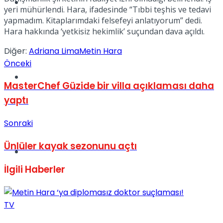
Müzik
yeri mühürlendi. Hara, ifadesinde “Tıbbi teşhis ve tedavi
yapmadım. Kitaplarımdaki felsefeyi anlatıyorum” dedi.
Hara hakkında ‘yetkisiz hekimlik’ suçundan dava açıldı.
Diğer:
Adriana Lima
Metin Hara
Önceki
Sinema
MasterChef Güzide bir villa açıklaması daha
yaptı
Sonraki
Ünlüler kayak sezonunu açtı
Tatil
İlgili
Haberler
TV