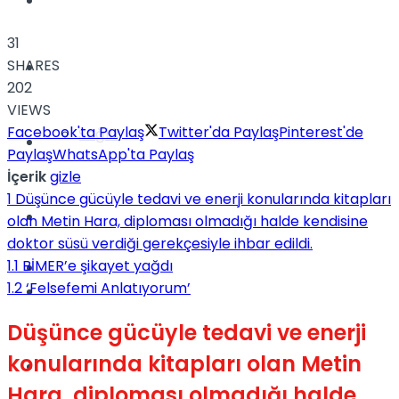
Yaşam
31
SHARES
Türkiye
202
VIEWS
Facebook'ta Paylaş
Twitter'da Paylaş
Pinterest'de
Sağlık
Müzik
Paylaş
WhatsApp'ta Paylaş
İçerik
gizle
1
Düşünce gücüyle tedavi ve enerji konularında kitapları
Sinema
olan Metin Hara, diploması olmadığı halde kendisine
doktor süsü verdiği gerekçesiyle ihbar edildi.
1.1
BİMER’e şikayet yağdı
TV
1.2
‘Felsefemi Anlatıyorum’
Tatil
Düşünce gücüyle tedavi ve enerji
konularında kitapları olan Metin
Spor
Hara, diploması olmadığı halde