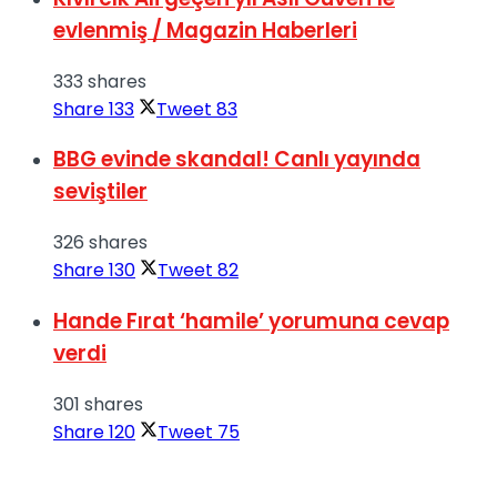
evlenmiş / Magazin Haberleri
333 shares
Share
133
Tweet
83
BBG evinde skandal! Canlı yayında
seviştiler
326 shares
Share
130
Tweet
82
Hande Fırat ‘hamile’ yorumuna cevap
verdi
301 shares
Share
120
Tweet
75