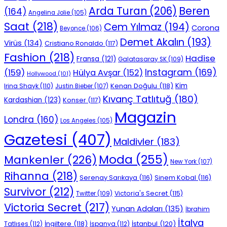
Beren
Arda Turan
(206)
(164)
Angelina Jolie
(105)
Saat
(218)
Cem Yılmaz
(194)
Corona
Beyonce
(106)
Demet Akalın
(193)
Virüs
(134)
Cristiano Ronaldo
(117)
Fashion
(218)
Hadise
Fransa
(121)
Galatasaray SK
(109)
Instagram
(169)
(159)
Hülya Avşar
(152)
Hollywood
(101)
Kenan Doğulu
(118)
Kim
Irina Shayk
(110)
Justin Bieber
(107)
Kıvanç Tatlıtuğ
(180)
Kardashian
(123)
Konser
(117)
Magazin
Londra
(160)
Los Angeles
(105)
Gazetesi
(407)
Maldivler
(183)
Moda
(255)
Mankenler
(226)
New York
(107)
Rihanna
(218)
Serenay Sarıkaya
(116)
Sinem Kobal
(116)
Survivor
(212)
Victoria's Secret
(115)
Twitter
(109)
Victoria Secret
(217)
Yunan Adaları
(135)
İbrahim
İtalya
İngiltere
(118)
İstanbul
(120)
Tatlıses
(112)
İspanya
(112)