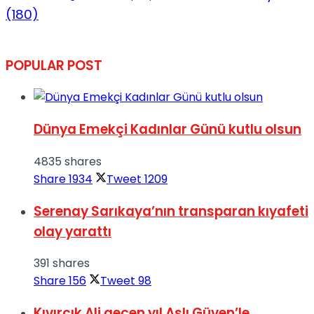
(180)
POPULAR POST
Dünya Emekçi Kadınlar Günü kutlu olsun
4835 shares
Share
1934
Tweet
1209
Serenay Sarıkaya’nın transparan kıyafeti
olay yarattı
391 shares
Share
156
Tweet
98
Kıvırcık Ali geçen yıl Aslı Güven’le