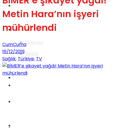
BİMER’e şikayet yağdı!
Gündem
Metin Hara’nın işyeri
mühürlendi
Yaşam
Videolar
CumCuma
16/12/2019
Sağlık
Sağlık
,
Türkiye
,
TV
TV
Gündem
Kadınca
Dünya