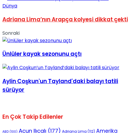
Dünya
Adriana Lima’nın Arapça kolyesi dikkat çekti
Sonraki
Ünlüler kayak sezonunu açtı
Aylin Coşkun'un Tayland'daki balayı tatili
sürüyor
En Çok Takip Edilenler
Acun Ilıcalı
(177)
Amerika
Adriana Lima
(112)
ABD
(100)