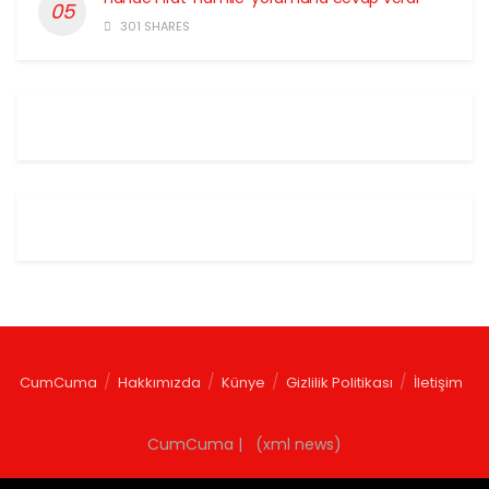
301 SHARES
CumCuma
Hakkımızda
Künye
Gizlilik Politikası
İletişim
CumCuma | (xml news)