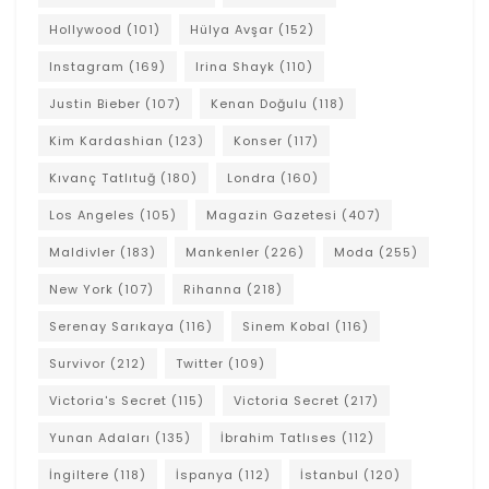
Hollywood
(101)
Hülya Avşar
(152)
Instagram
(169)
Irina Shayk
(110)
Justin Bieber
(107)
Kenan Doğulu
(118)
Kim Kardashian
(123)
Konser
(117)
Kıvanç Tatlıtuğ
(180)
Londra
(160)
Los Angeles
(105)
Magazin Gazetesi
(407)
Maldivler
(183)
Mankenler
(226)
Moda
(255)
New York
(107)
Rihanna
(218)
Serenay Sarıkaya
(116)
Sinem Kobal
(116)
Survivor
(212)
Twitter
(109)
Victoria's Secret
(115)
Victoria Secret
(217)
Yunan Adaları
(135)
İbrahim Tatlıses
(112)
İngiltere
(118)
İspanya
(112)
İstanbul
(120)