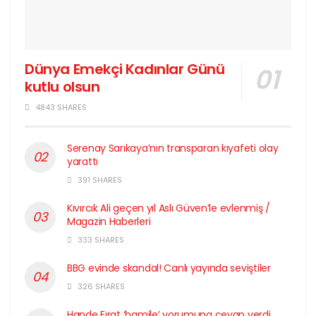
Dünya Emekçi Kadınlar Günü
kutlu olsun
4843 SHARES
Serenay Sarıkaya’nın transparan kıyafeti olay
yarattı
391 SHARES
Kıvırcık Ali geçen yıl Aslı Güven’le evlenmiş /
Magazin Haberleri
333 SHARES
BBG evinde skandal! Canlı yayında seviştiler
326 SHARES
Hande Fırat ‘hamile’ yorumuna cevap verdi